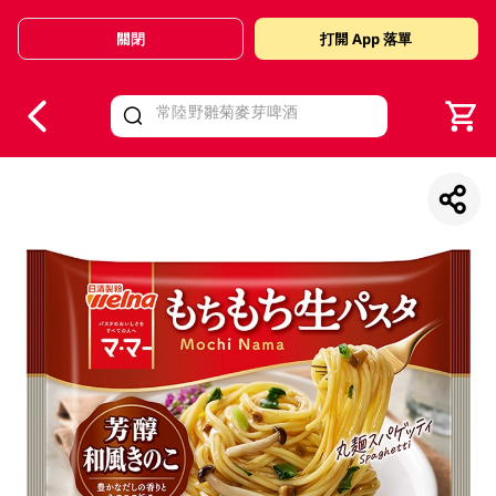
關閉
打開 App 落單
V
alid Until 30 June 2026