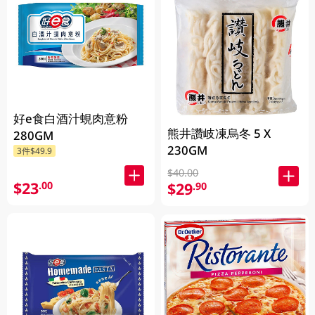
好e食白酒汁蜆肉意粉
熊井讚岐凍烏冬 5 X
280GM
230GM
3件$49.9
$40.00
$23
.00
$29
.90