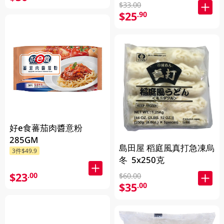
$33.00
$25
.90
好e食蕃茄肉醬意粉
285GM
島田屋 稻庭風真打急凍烏
3件$49.9
冬 5x250克
$23
.00
$60.00
$35
.00