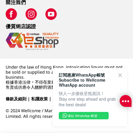
關注我們
優質纲店認證
Under the law of Hong Kong, intoxicating liquor must not
be sold or supplied to a minor (under 18) in the course of
訂閱惠康WhatsApp帳號
business.
Subscribe to Wellcome
根據香港法律，不得在業務過程中，向未成年人 (18 歲以下人士)
WhatApp account
售賣或供應令人醺醉的酒類。
快人一步接收至抵資訊！
條款及細則
|
私隱政策
|
DFI零售集團
Stay one step ahead and grab
the best deals!
© 2024 Wellcome / Market Place. The Dairy Farm Company
連結 WhatsApp 帳號
Limited. All rights reserved.