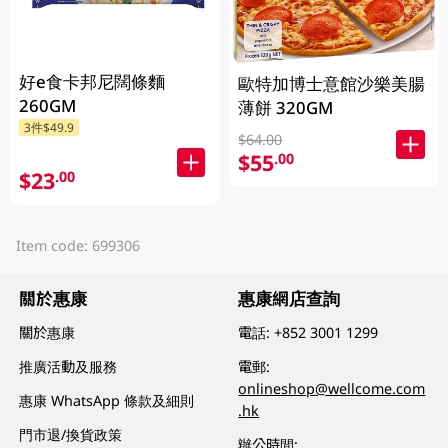
好e食卡邦尼闊條麵
歐特加博士意館沙樂美腸
260GM
薄餅 320GM
3件$49.9
$64.00
$55
.00
$23
.00
Item code: 699306
關於惠康
惠康網店查詢
關於惠康
電話:
+852 3001 1299
推廣活動及服務
電郵:
onlineshop@wellcome.com
惠康 WhatsApp 條款及細則
.hk
門市退/換貨政策
辦公時間: