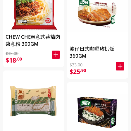
CHEW CHEW意式蕃茄肉
醬意粉 300GM
波仔日式咖喱豬扒飯
$35.00
360GM
$18
.00
$33.00
$25
.90