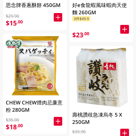
思念牌香蔥酥餅 450GM
好e食龍蝦風味蝦肉天使
麵 260GM
$29.90
3件$49.9
$15
.00
$23
.00
CHEW CHEW煙肉忌廉意
粉 280GM
壽桃讚歧急凍烏冬 5 X
$35.00
250GM
$18
.00
$39.90