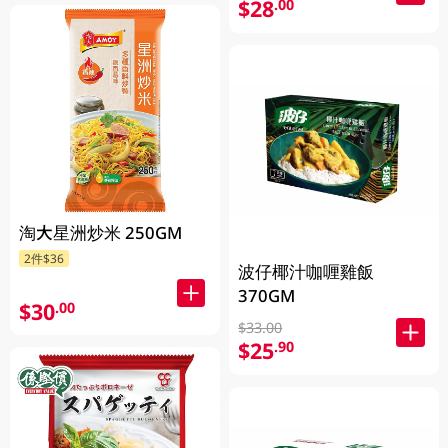
$28
.00
淘大星洲炒米 250GM
2件$36
波仔椰汁咖喱雞飯
370GM
$30
.00
$33.00
$25
.90