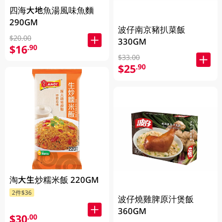
四海大地魚湯風味魚麵
290GM
波仔南京豬扒菜飯
$20.00
330GM
$16
.90
$33.00
$25
.90
淘大生炒糯米飯 220GM
2件$36
波仔燒雞脾原汁煲飯
360GM
$30
.00