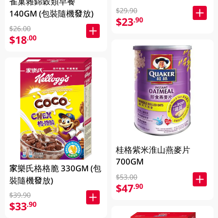
雀巢雜錦穀類早餐
$29.90
140GM (包裝隨機發放)
$23
.90
$26.00
$18
.00
桂格紫米淮山燕麥片
700GM
家樂氏格格脆 330GM (包
$53.00
裝隨機發放)
$47
.90
$39.90
$33
.90