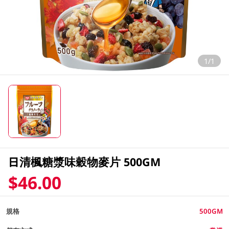
1/1
日清楓糖漿味穀物麥片 500GM
$46.00
規格
500GM