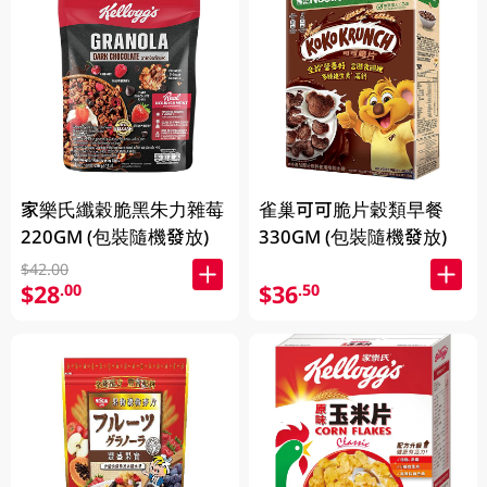
家樂氏纖穀脆黑朱力雜莓
雀巢可可脆片穀類早餐
220GM (包裝隨機發放)
330GM (包裝隨機發放)
$42.00
$28
$36
.00
.50