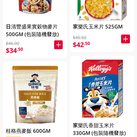
日清豐盛果實穀物麥片
家樂氏玉米片 525GM
500GM (包裝隨機發放)
$45.50
$42
.50
$46.00
$34
.50
家樂氏香甜玉米片
桂格燕麥飯 600GM
330GM (包裝隨機發放)