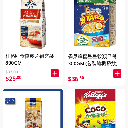
桂格即食燕麥片補充裝
雀巢蜂蜜星星穀類早餐
800GM
300GM (包裝隨機發放)
$33.00
$25
.00
$36
.50