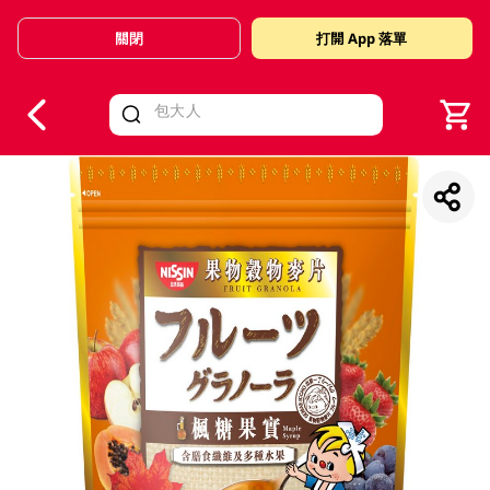
關閉
打開 App 落單
V
alid Until 30 June 2026