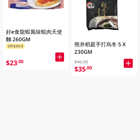
好e食龍蝦風味蝦肉天使
麵 260GM
熊井稻庭手打烏冬 5 X
3件$49.9
230GM
$23
.00
$46.00
$35
.00