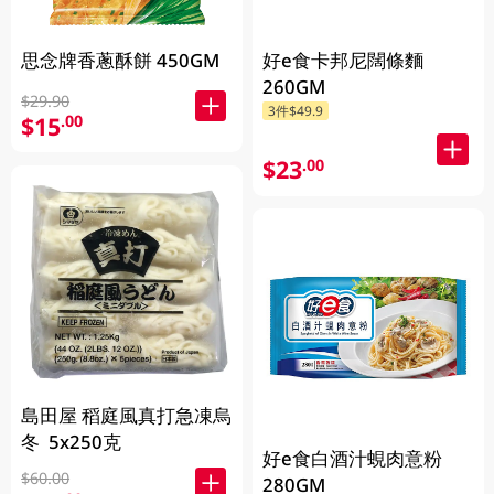
思念牌香蔥酥餅 450GM
好e食卡邦尼闊條麵
260GM
$29.90
3件$49.9
$15
.00
$23
.00
島田屋 稻庭風真打急凍烏
冬 5x250克
好e食白酒汁蜆肉意粉
$60.00
280GM