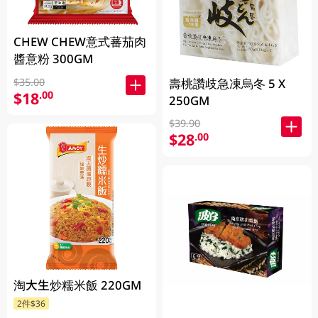
CHEW CHEW意式蕃茄肉
醬意粉 300GM
$35.00
壽桃讚歧急凍烏冬 5 X
$18
.00
250GM
$39.90
$28
.00
淘大生炒糯米飯 220GM
2件$36