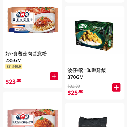
好e食蕃茄肉醬意粉
285GM
3件$49.9
波仔椰汁咖喱雞飯
370GM
$23
.00
$33.00
$25
.90