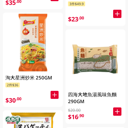
$35
.00
3件$49.9
$23
.00
淘大星洲炒米 250GM
2件$36
四海大地魚湯風味魚麵
$30
.00
290GM
$20.00
$16
.90