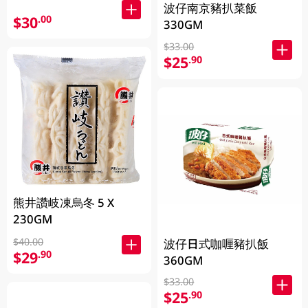
波仔南京豬扒菜飯
$30
.00
330GM
$33.00
$25
.90
熊井讚岐凍烏冬 5 X
230GM
$40.00
波仔日式咖喱豬扒飯
$29
.90
360GM
$33.00
$25
.90