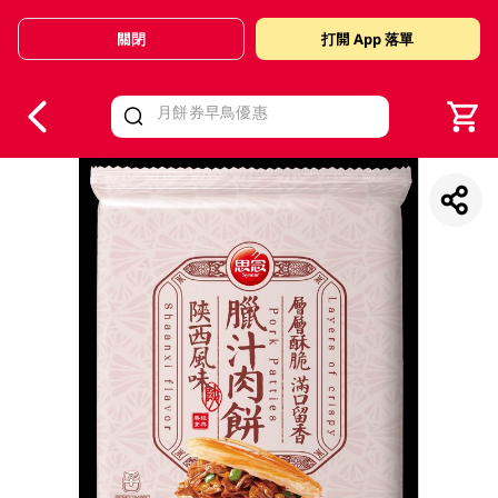
關閉
打開 App 落單
V
alid Until 30 June 2026