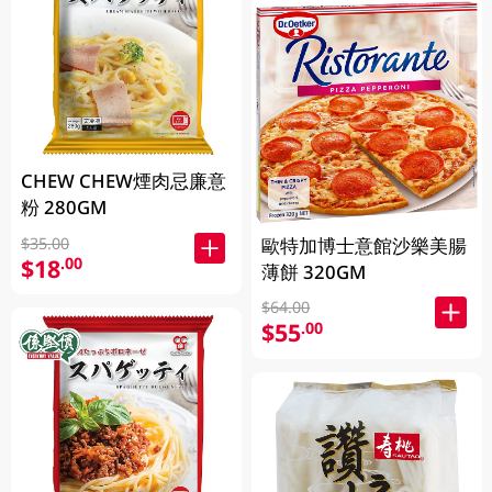
CHEW CHEW煙肉忌廉意
粉 280GM
$35.00
歐特加博士意館沙樂美腸
$18
.00
薄餅 320GM
$64.00
$55
.00