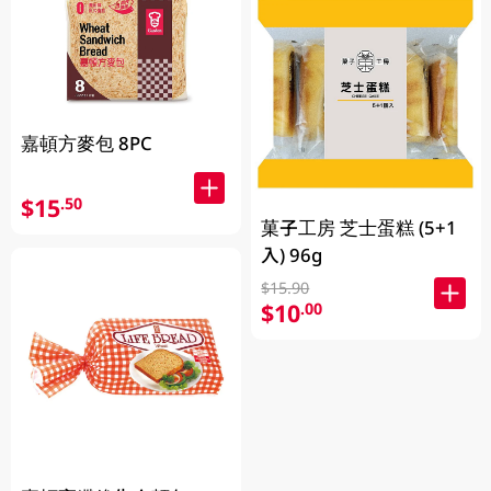
嘉頓方麥包 8PC
$15
.50
菓子工房 芝士蛋糕 (5+1
入) 96g
$15.90
$10
.00