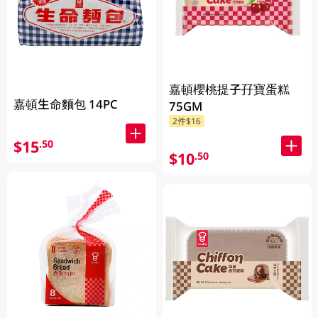
嘉頓櫻桃提子孖寶蛋糕
嘉頓生命麵包 14PC
75GM
2件$16
$15
.50
$10
.50