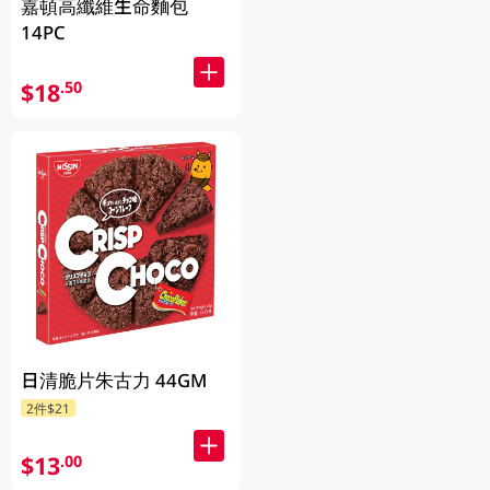
嘉頓高纖維生命麵包
14PC
$18
.50
日清脆片朱古力 44GM
2件$21
$13
.00