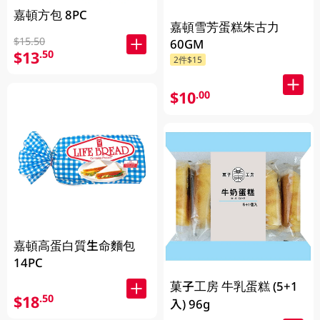
嘉頓方包 8PC
嘉頓雪芳蛋糕朱古力
$15.50
60GM
$13
.50
2件$15
$10
.00
嘉頓高蛋白質生命麵包
14PC
菓子工房 牛乳蛋糕 (5+1
$18
.50
入) 96g