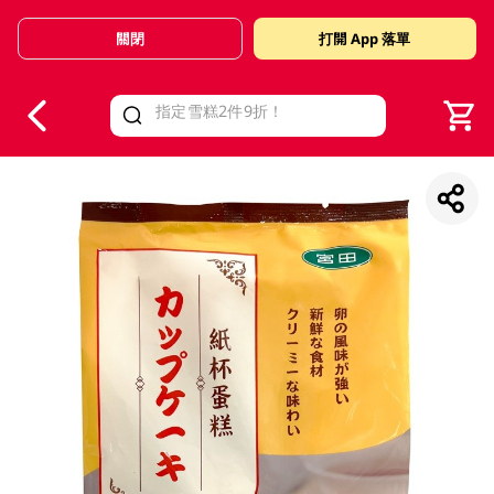
關閉
打開 App 落單
V
alid Until 30 June 2026