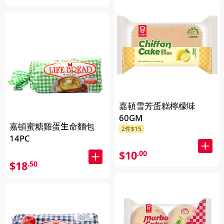
嘉頓雪芳蛋糕檸檬味
60GM
嘉頓蜜糖雞蛋生命麵包
2件$15
14PC
$10
.00
$18
.50