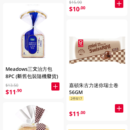
$15.90
$10
.00
Meadows三文治方包
8PC (新舊包裝隨機發貨)
嘉頓朱古力迷你瑞士卷
$13.50
$11
.90
56GM
2件$17
$11
.00