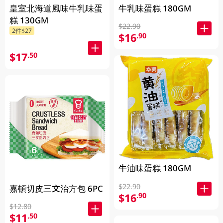
皇室北海道風味牛乳味蛋
牛乳味蛋糕 180GM
糕 130GM
$22.90
2件$27
$16
.90
$17
.50
牛油味蛋糕 180GM
$22.90
嘉頓切皮三文治方包 6PC
$16
.90
$12.80
$11
.50