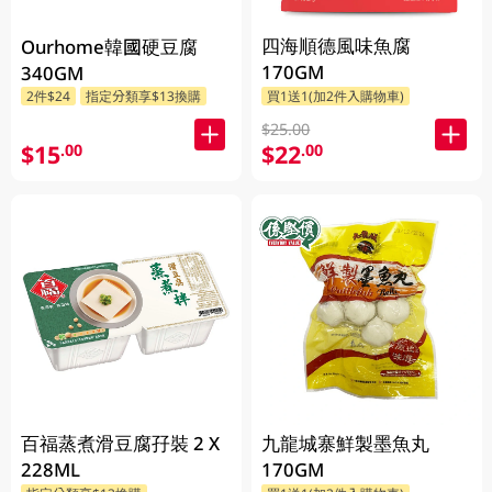
四海順德風味魚腐
Ourhome韓國硬豆腐
170GM
340GM
2件$24
指定分類享$13換購
買1送1(加2件入購物車)
$25.00
$15
$22
.00
.00
百福蒸煮滑豆腐孖裝 2 X
九龍城寨鮮製墨魚丸
228ML
170GM