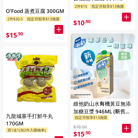
2件$15
指定分類享$13換購
O'Food 蒸煮豆腐 300GM
2件$30.5
指定分類享$13換購
$10
.90
$15
.90
維他奶山水有機黃豆無添
加糖豆漿 946ML (新舊包
九龍城寨手打鮮牛丸
指定分類享$13換購
裝隨機發貨)
170GM
$18.50
買1送1(加2件入購物車)
$15
.90