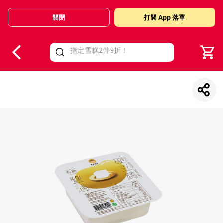
關閉
打開 App 落單
V
alid Until 30 June 2026