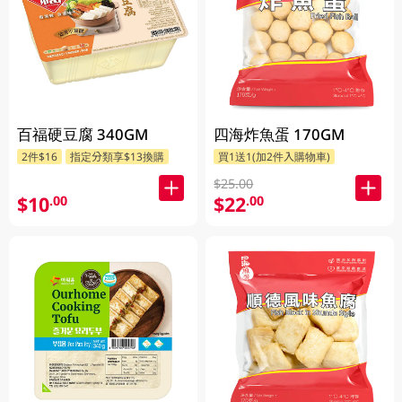
百福硬豆腐 340GM
四海炸魚蛋 170GM
2件$16
指定分類享$13換購
買1送1(加2件入購物車)
$25.00
$10
$22
.00
.00