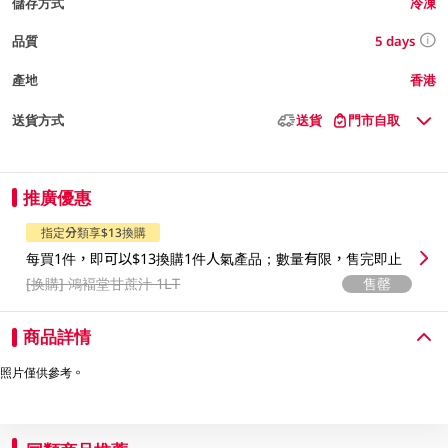
儲存方式
冷凍
5 days
品質
產地
香港
送貨方式
送貨
門市自取
推廣優惠
指定分類享$13換購
每買1件，即可以$13換購1件人氣產品；數量有限，售完即止
[换購]
鴻褔堂甘蔗汁 1LT
售罄
商品詳情
照片僅供參考。