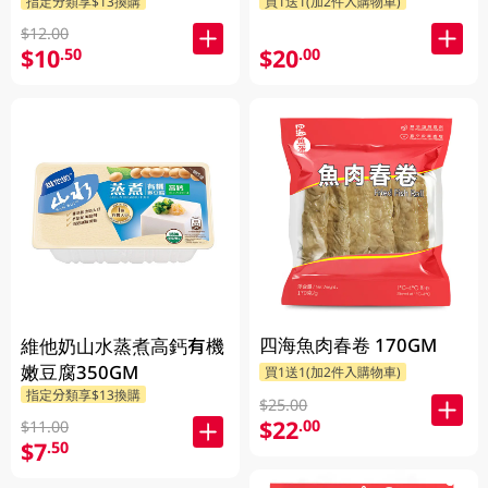
指定分類享$13換購
買1送1(加2件入購物車)
$12.00
$10
$20
.50
.00
四海魚肉春卷 170GM
維他奶山水蒸煮高鈣有機
嫩豆腐350GM
買1送1(加2件入購物車)
指定分類享$13換購
$25.00
$22
.00
$11.00
$7
.50