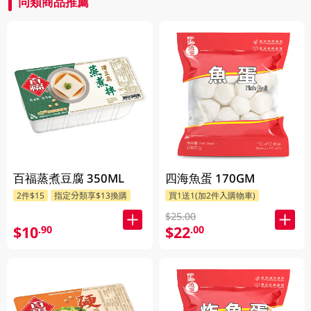
同類商品推薦
百福蒸煮豆腐 350ML
四海魚蛋 170GM
2件$15
指定分類享$13換購
買1送1(加2件入購物車)
$25.00
$10
$22
.90
.00