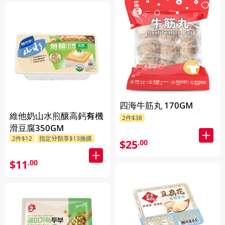
四海牛筋丸 170GM
維他奶山水煎釀高鈣有機
2件$38
滑豆腐350GM
2件$12
指定分類享$13換購
$25
.00
$11
.00