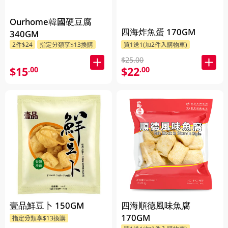
Ourhome韓國硬豆腐
四海炸魚蛋 170GM
340GM
2件$24
指定分類享$13換購
買1送1(加2件入購物車)
$25.00
$15
$22
.00
.00
壹品鮮豆卜 150GM
四海順德風味魚腐
170GM
指定分類享$13換購