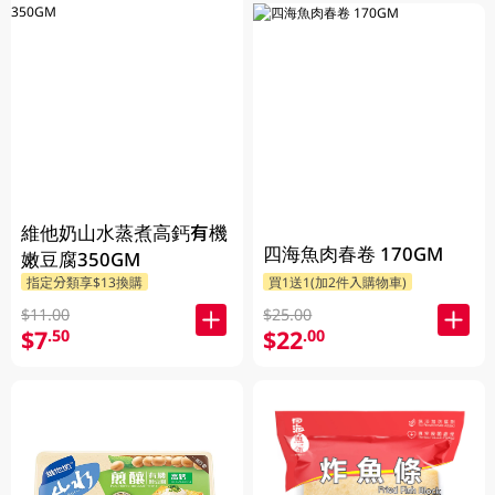
維他奶山水蒸煮高鈣有機
四海魚肉春卷 170GM
嫩豆腐350GM
指定分類享$13換購
買1送1(加2件入購物車)
$11.00
$25.00
$7
$22
.50
.00