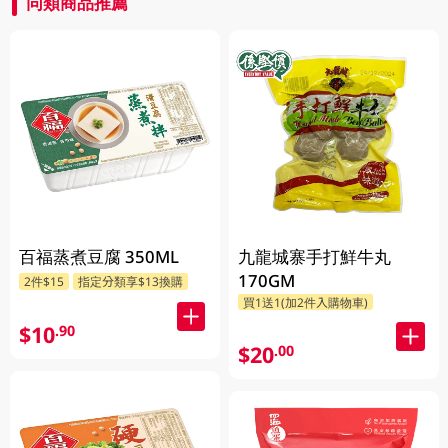
同類商品推薦
百福蒸煮豆腐 350ML
九龍城寨手打鮮牛丸
170GM
2件$15
指定分類享$13換購
買1送1(加2件入購物車)
$10
.90
$20
.00