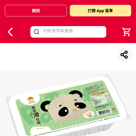
關閉
打開 App 落單
V
alid Until 30 June 2026