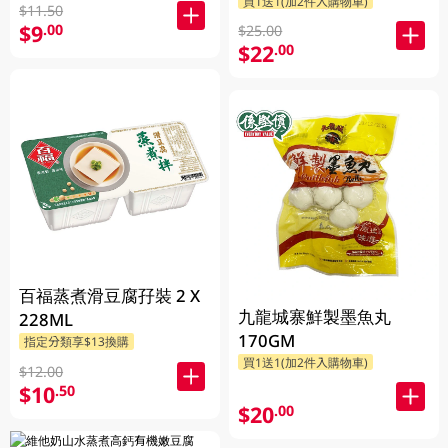
買1送1(加2件入購物車)
$11.50
$9
.00
$25.00
$22
.00
百福蒸煮滑豆腐孖裝 2 X
九龍城寨鮮製墨魚丸
228ML
170GM
指定分類享$13換購
買1送1(加2件入購物車)
$12.00
$10
.50
$20
.00