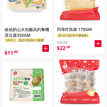
四海炸魚條 170GM
維他奶山水煎釀高鈣有機
滑豆腐350GM
買1送1(加2件入購物車)
2件$12
指定分類享$13換購
$25.00
$22
.00
$11
.00