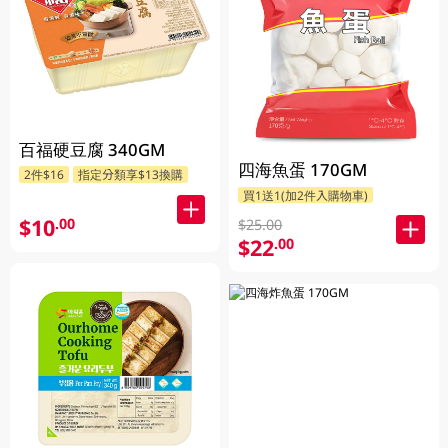
百福硬豆腐 340GM
四海魚蛋 170GM
2件$16
指定分類享$13換購
買1送1(加2件入購物車)
$10
.00
$25.00
$22
.00