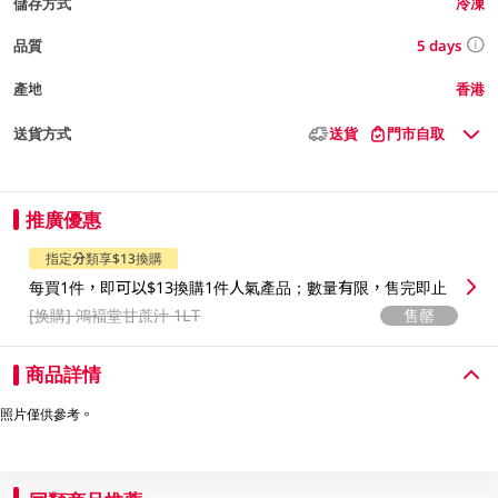
儲存方式
冷凍
5 days
品質
產地
香港
送貨方式
送貨
門市自取
推廣優惠
指定分類享$13換購
每買1件，即可以$13換購1件人氣產品；數量有限，售完即止
[换購]
鴻褔堂甘蔗汁 1LT
售罄
商品詳情
照片僅供參考。