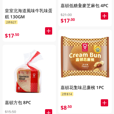
嘉頓低糖全麥芝麻包 4PC
皇室北海道風味牛乳味蛋
$21.00
糕 130GM
$17
.00
2件$27
$17
.50
嘉頓花生味忌廉檳 1PC
2件$14
嘉頓方包 8PC
$8
.50
$15.50