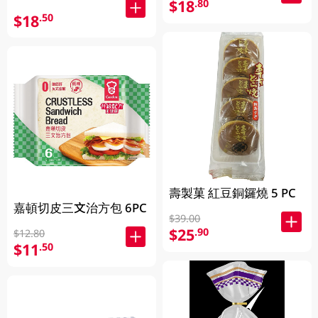
$18
.80
$18
.50
壽製菓 紅豆銅鑼燒 5 PC
嘉頓切皮三文治方包 6PC
$39.00
$25
.90
$12.80
$11
.50