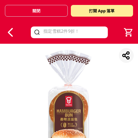
關閉
打開 App 落單
V
alid Until 30 June 2026