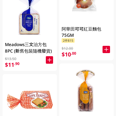
阿華田可可紅豆麵包
75GM
2件$15
Meadows三文治方包
$12.00
8PC (新舊包裝隨機發貨)
$10
.00
$13.50
$11
.90