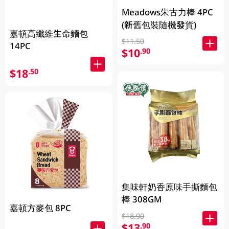
Meadows朱古力棒 4PC
(新舊包裝隨機發貨)
嘉頓高纖維生命麵包
$11.50
14PC
$10
.90
$18
.50
集味軒奶香原味手撕麵包
棒 308GM
嘉頓方麥包 8PC
$18.90
$13
.90