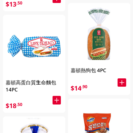
$13
.50
嘉頓熱狗包 4PC
嘉頓高蛋白質生命麵包
$14
.90
14PC
$18
.50