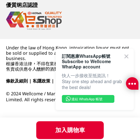
優質纲店認證
Under the law of Hong Kong, intoxicating liquor must not
be sold or supplied to a minor (under 18) in the course of
訂閱惠康WhatsApp帳號
business.
Subscribe to Wellcome
根據香港法律，不得在業務過程中，向未成年人 (18 歲以下人士)
WhatApp account
售賣或供應令人醺醉的酒類。
快人一步接收至抵資訊！
條款及細則
|
私隱政策
|
DFI零售集團
Stay one step ahead and grab
the best deals!
© 2024 Wellcome / Market Place. The Dairy Farm Company
連結 WhatsApp 帳號
Limited. All rights reserved.
加入購物車