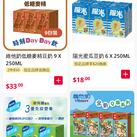
維他奶低糖麥精豆奶 9 X
陽光蜜瓜荳奶 6 X 250ML
250ML
指定品牌享$20換購
2件$50
指定品牌送贈品
$18
.00
$33
.00