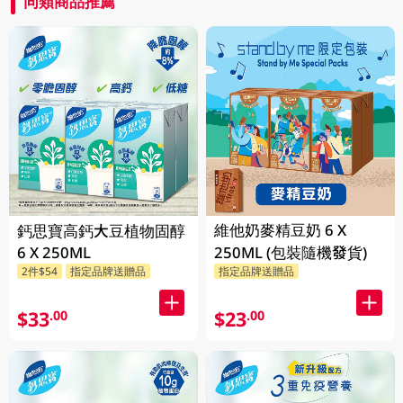
同類商品推薦
維他奶麥精豆奶 6 X
鈣思寶高鈣大豆植物固醇
6 X 250ML
250ML (包裝隨機發貨)
2件$54
指定品牌送贈品
指定品牌送贈品
$33
$23
.00
.00