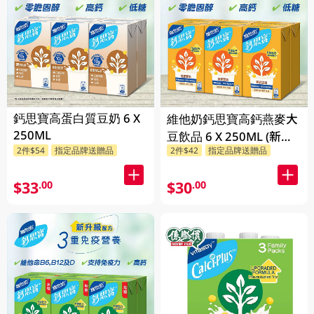
鈣思寶高蛋白質豆奶 6 X
維他奶鈣思寶高鈣燕麥大
250ML
豆飲品 6 X 250ML (新舊
2件$54
指定品牌送贈品
2件$42
指定品牌送贈品
包裝隨機發貨)
$33
$30
.00
.00