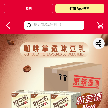
關閉
打開 App 落單
V
alid Until 30 June 2026