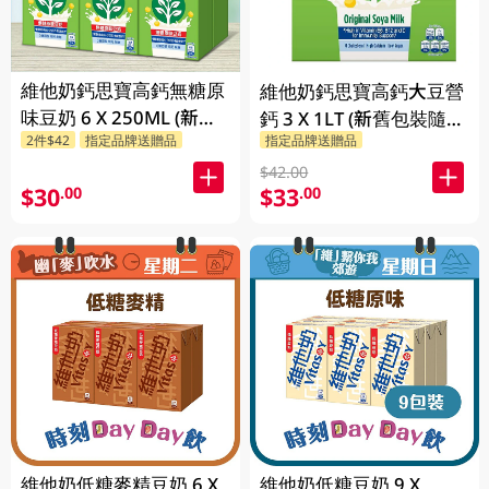
維他奶鈣思寶高鈣無糖原
維他奶鈣思寶高鈣大豆營
味豆奶 6 X 250ML (新舊
鈣 3 X 1LT (新舊包裝隨機
2件$42
指定品牌送贈品
指定品牌送贈品
包裝隨機發貨)
發貨)
$42.00
$30
$33
.00
.00
維他奶低糖麥精豆奶 6 X
維他奶低糖豆奶 9 X