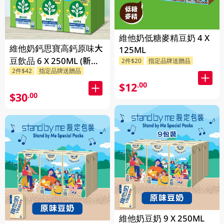
維他奶低糖麥精豆奶 4 X
維他奶鈣思寶高鈣原味大
125ML
豆飲品 6 X 250ML (新舊
2件$20
指定品牌送贈品
2件$42
指定品牌送贈品
包裝隨機發貨) 6 X
250ML
$12
.00
$30
.00
維他奶豆奶 9 X 250ML