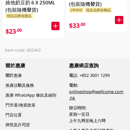
維他奶豆奶 6 X 250ML
(包裝隨機發貨)
(包裝隨機發貨)
2件$50
指定品牌送贈品
指定品牌送贈品
$33
.00
$23
.00
Item code: 665463
關於惠康
惠康網店查詢
關於惠康
電話:
+852 3001 1299
推廣活動及服務
電郵:
onlineshop@wellcome.com
惠康 WhatsApp 條款及細則
.hk
門市退/換貨政策
辦公時間:
星期一至日
門店位置
上午九時至晚上六時
牌照及許可證