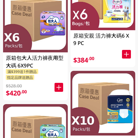
原箱安親 活力褲大碼6 X
9 PC
原箱包大人活力褲夜用型
$384
.00
大碼 6X9PC
滿$399送1件贈品
指定品牌送贈品
$528.00
$420
.00