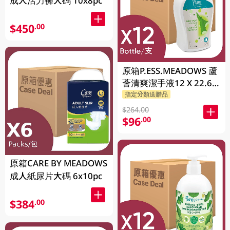
成人活力褲大碼 10x8pc
$450
.00
原箱P.ESS.MEADOWS 蘆
薈清爽潔手液12 X 22.6
GM
指定分類送贈品
$264.00
$96
.00
原箱CARE BY MEADOWS
成人紙尿片大碼 6x10pc
$384
.00