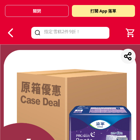
關閉
打開 App 落單
V
alid Until 30 June 2026