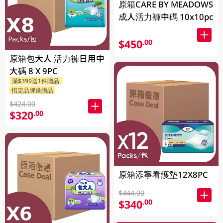
原箱CARE BY MEADOWS
成人活力褲中碼 10x10pc
$450
.00
原箱包大人 活力褲日用中
大碼 8 X 9PC
滿$399送1件贈品
指定品牌送贈品
$424.00
$320
.00
原箱添寧看護墊12X8PC
$444.00
$340
.00