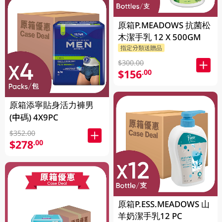
原箱P.MEADOWS 抗菌松
木潔手乳 12 X 500GM
指定分類送贈品
$300.00
$156
.00
原箱添寧貼身活力褲男
(中碼) 4X9PC
$352.00
$278
.00
原箱P.ESS.MEADOWS 山
羊奶潔手乳12 PC