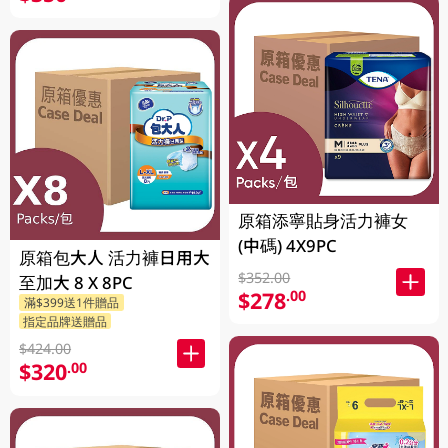
原箱添寧貼身活力褲女
(中碼) 4X9PC
原箱包大人 活力褲日用大
$352.00
至加大 8 X 8PC
$278
.00
滿$399送1件贈品
指定品牌送贈品
$424.00
$320
.00