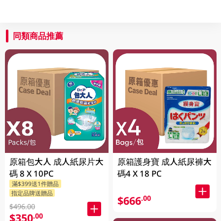
同類商品推薦
原箱包大人 成人紙尿片大
原箱護身寶 成人紙尿褲大
碼 8 X 10PC
碼4 X 18 PC
滿$399送1件贈品
指定品牌送贈品
$666
.00
$496.00
$350
.00