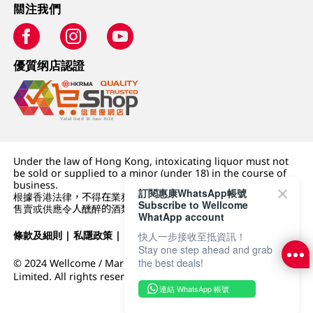
關注我們
優質纲店認證
Under the law of Hong Kong, intoxicating liquor must not
be sold or supplied to a minor (under 18) in the course of
business.
訂閱惠康WhatsApp帳號
根據香港法律，不得在業務過程中，向未成年人 (18 歲以下人士)
Subscribe to Wellcome
售賣或供應令人醺醉的酒類。
WhatApp account
條款及細則
|
私隱政策
|
DFI零售集團
快人一步接收至抵資訊！
Stay one step ahead and grab
the best deals!
© 2024 Wellcome / Market Place. The Dairy Farm Company
Limited. All rights reserved.
連結 WhatsApp 帳號