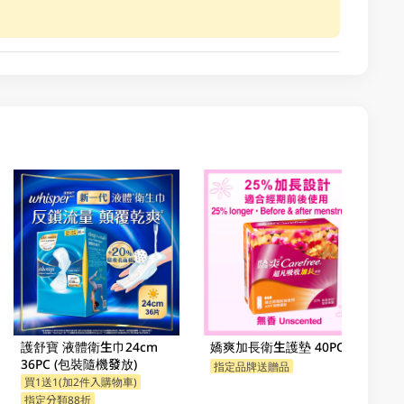
護舒寶 液體衛生巾24cm
嬌爽加長衛生護墊 40PC
36PC (包裝隨機發放)
指定品牌送贈品
指定分類88折
買1送1(加2件入購物車)
指定分類88折