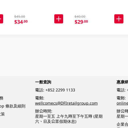
$45.00
$40.00
$34
$29
.00
.00
一般查詢
惠康
電話:
+852 2299 1133
電話:
務
電郵:
電郵:
wellcomecs@DFIretailgroup.com
onlin
App 條款及細則
辦公時間:
辦公時
政策
星期一至五 上午九時至下午五時 (星期
星期一
六、日及公眾假期休息)
企業