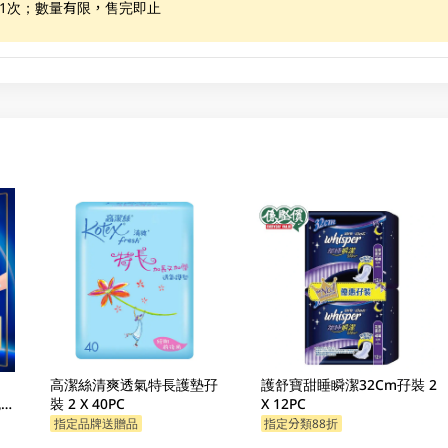
惠1次；數量有限，售完即止
高潔絲清爽透氣特長護墊孖
護舒寶甜睡瞬潔32Cm孖裝 2
包裝
裝 2 X 40PC
X 12PC
指定品牌送贈品
指定分類88折
指定分類88折