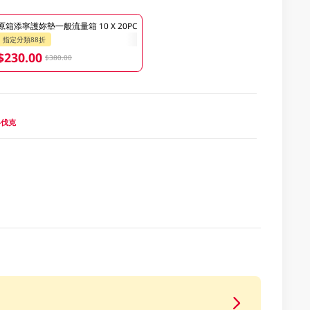
原箱添寧護妳墊一般流量箱 10 X 20PC
指定分類88折
$230.00
$380.00
斯洛伐克