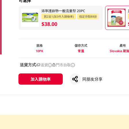
可選擇
添寧護妳墊一般流量型 20PC
買2送1(加3件入購物車)
指定分類88折
$38.00
規格
儲存方式
產地
10PK
常溫
Slovakia 
送貨方式
送貨
門市自取
加入購物車
同朋友分享