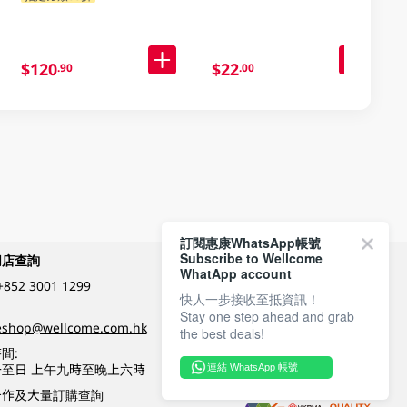
$120
$22
.90
.00
訂閱惠康WhatsApp帳號
Subscribe to Wellcome
網店查詢
付款方式
WhatApp account
+852 3001 1299
快人一步接收至抵資訊！
Stay one step ahead and grab
關注我們
eshop@wellcome.com.hk
the best deals!
間:
至日 上午九時至晚上六時
連結 WhatsApp 帳號
優質纲店認證
合作及大量訂購查詢