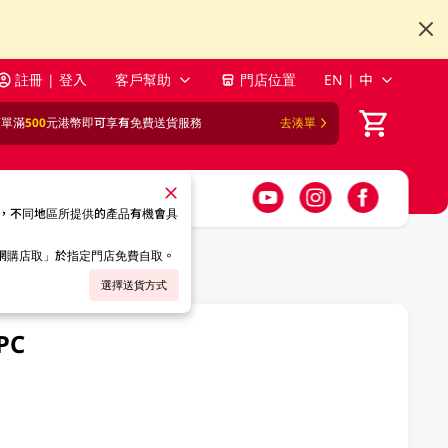
註冊 | 登入
客戶幫助
門店位置
EN | 中
訂單滿
500
元港幣即可享有免費送貨服務
去湊單
，不同地區所提供的產品有機會具
「網購店取」於指定門店免費自取。
選擇送貨方式
PC