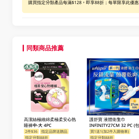
購買指定分類產品每滿$128，即享88折；每單限享此優
同類商品推薦
高潔絲極緻綿柔極柔安心熟
護舒寶 液體衛生巾
睡褲中-大 4PC
INFINITY27CM 32 PC (
隨機發放)
2件$36
指定品牌送贈品
買1送1(加2件入購物車)
指定分類88折
指定分類88折