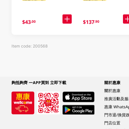
$43
$137
.00
.90
Item code: 200568
夠抵夠齊 一APP買到 立即下載
關於惠康
關於惠康
推廣活動及服
惠康 Whats
門市退/換貨
門店位置