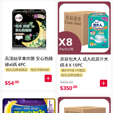
高潔絲草本抑菌 安心熟睡
原箱包大人 成人紙尿片大
褲xl碼 4PC
碼 8 X 10PC
指定品牌送贈品
指定分類88折
滿$399送1件贈品
指定品牌送贈品
$54
.00
$496.00
$350
.00