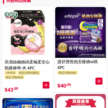
同類商品推薦
護舒寶熊抱安睡褲xl碼
高潔絲極緻綿柔極柔安心
4PC
熟睡褲中-大 4PC
2件$36
指定品牌送贈品
指定分類88折
指定分類88折
$40
.00
$43
.00