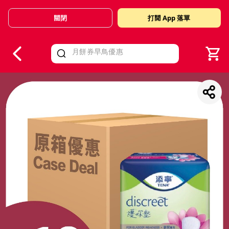
關閉
打開 App 落單
V
alid Until 30 June 2026