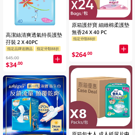
原箱護舒寶 細緻棉柔護墊
無香24 X 40 PC
高潔絲清爽透氣特長護墊
指定分類88折
孖裝 2 X 40PC
指定品牌送贈品
指定分類88折
$264
.00
$45.00
$34
.00
原箱包大人 成人紙尿片中