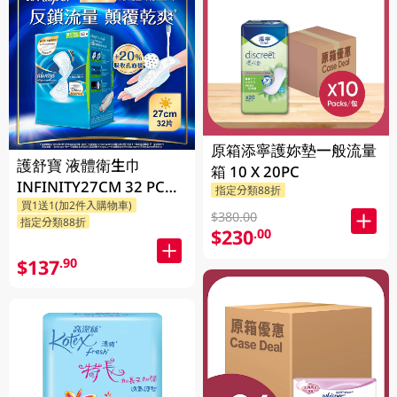
原箱添寧護妳墊一般流量
護舒寶 液體衛生巾
箱 10 X 20PC
INFINITY27CM 32 PC
指定分類88折
買1送1(加2件入購物車)
(包裝隨機發放)
$380.00
指定分類88折
$230
.00
$137
.90