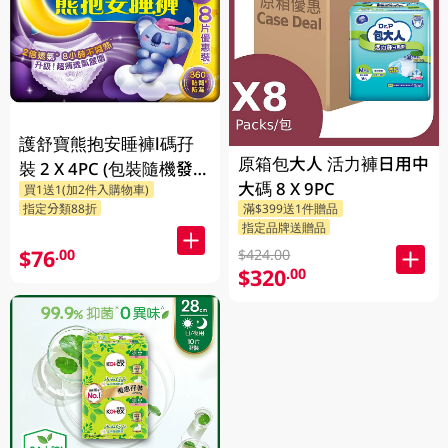
護舒寶熊抱安睡褲l碼孖
原箱包大人 活力褲日用中
裝 2 X 4PC (包裝隨機發
大碼 8 X 9PC
買1送1(加2件入購物車)
放)
指定分類88折
滿$399送1件贈品
指定品牌送贈品
$76
.00
$424.00
$320
.00