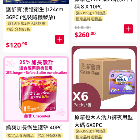
碼 8 X 10PC
護舒寶 液體衛生巾24cm
滿$399送1件贈品
36PC (包裝隨機發放)
指定品牌送贈品
買1送1(加2件入購物車)
$400.00
指定分類88折
$260
.00
$120
.90
原箱包大人活力褲夜用型
大碼 6X9PC
嬌爽加長衛生護墊 40PC
滿$399送1件贈品
指定品牌送贈品
指定分類88折
指定品牌送贈品