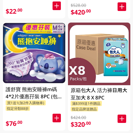
$528.00
$22
.00
$420
.00
護舒寶 熊抱安睡褲m碼
原箱包大人 活力褲日用大
4*2片優惠孖裝 8PC (包
至加大 8 X 8PC
買1送1(加2件入購物車)
裝隨機發放)
滿$399送1件贈品
指定分類88折
指定品牌送贈品
$424.00
$76
.00
$320
.00