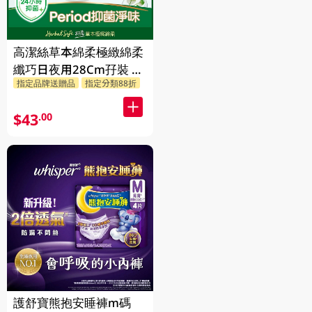
高潔絲草本綿柔極緻綿柔
纖巧日夜用28Cm孖裝 2
指定品牌送贈品
指定分類88折
X 10PC
$43
.00
護舒寶熊抱安睡褲m碼