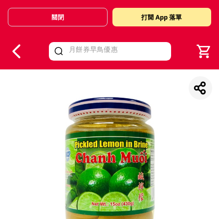
關閉
打開 App 落單
V
alid Until 30 June 2026