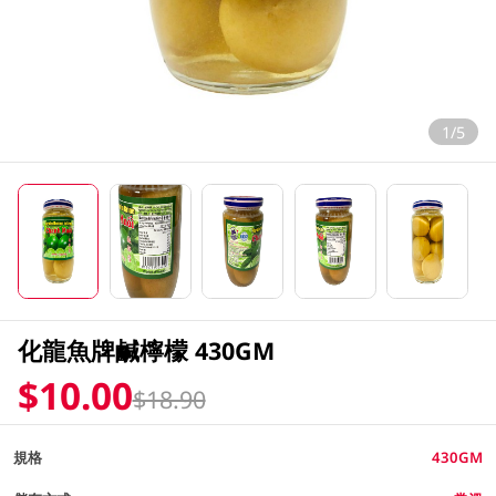
1/5
化龍魚牌鹹檸檬 430GM
$10.00
$18.90
規格
430GM