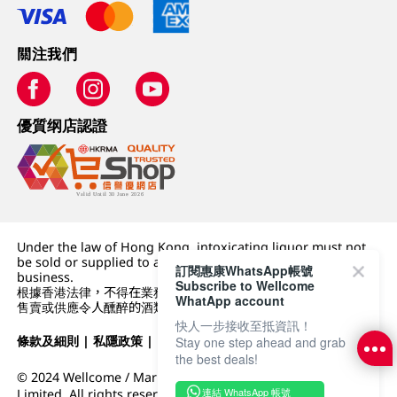
關注我們
優質纲店認證
Under the law of Hong Kong, intoxicating liquor must not
be sold or supplied to a minor (under 18) in the course of
訂閱惠康WhatsApp帳號
business.
Subscribe to Wellcome
根據香港法律，不得在業務過程中，向未成年人 (18 歲以下人士)
WhatApp account
售賣或供應令人醺醉的酒類。
快人一步接收至抵資訊！
條款及細則
|
私隱政策
|
DFI零售集團
Stay one step ahead and grab
the best deals!
© 2024 Wellcome / Market Place. The Dairy Farm Company
連結 WhatsApp 帳號
Limited. All rights reserved.