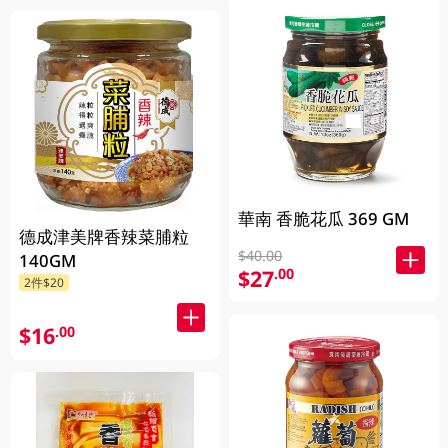
華南 香脆花瓜 369 GM
德成津美牌香辣菜脯粒
$40.00
140GM
$27
.00
2件$20
$16
.00