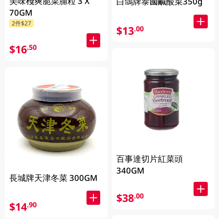
美味棧爽脆菜脯粒 3 X
白鴿牌泰國鹹酸菜350g
70GM
2件$27
$13
.00
$16
.50
百事達切片紅菜頭
340GM
長城牌天津冬菜 300GM
$38
.00
$14
.90