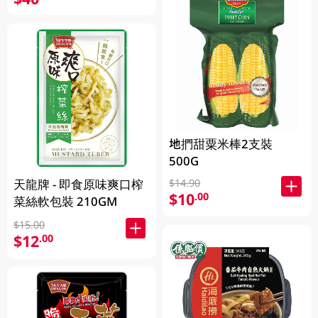
地捫甜粟米棒2支裝
500G
天龍牌 - 即食原味爽口榨
$14.90
$10
.00
菜絲軟包裝 210GM
$15.00
$12
.00