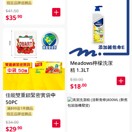
指定品牌送贈品
$41.50
$35
.90
Meadows檸檬洗潔
精 1.3LT
$30.00
$18
.00
佳能雙重鎖緊密實袋中
50PC
滿$99送1件贈品
指定品牌送贈品
$34.00
$29
.90