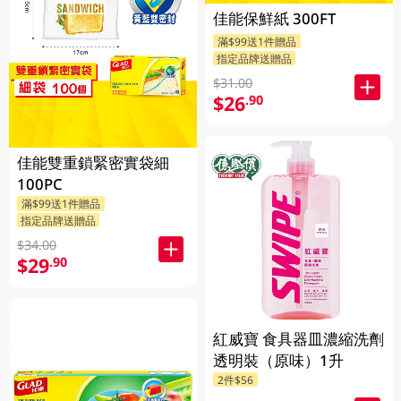
佳能保鮮紙 300FT
滿$99送1件贈品
指定品牌送贈品
$31.00
$26
.90
佳能雙重鎖緊密實袋細
100PC
滿$99送1件贈品
指定品牌送贈品
$34.00
$29
.90
紅威寶 食具器皿濃縮洗劑
透明裝（原味）1升
2件$56