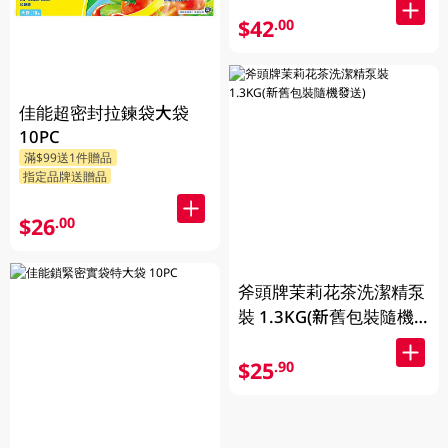
$42
.00
佳能超密封拉鍊袋大袋
10PC
滿$99送1件贈品
指定品牌送贈品
$26
.00
斧頭牌茉莉花茶洗潔精泵
裝 1.3KG(新舊包裝隨機
發送)
$25
.90