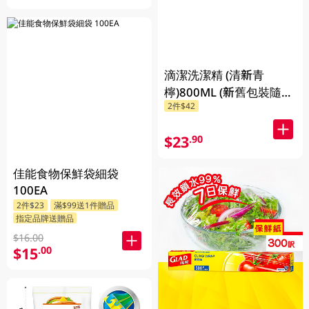
滴潔洗潔精 (清新青
檸)800ML (新舊包裝隨機
2件$42
發貨)
$23
.90
佳能食物保鮮袋細袋
100EA
2件$23
滿$99送1件贈品
指定品牌送贈品
$16.00
$15
.00