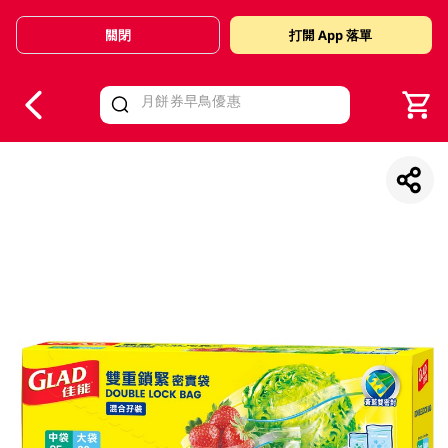
關閉
打開 App 落單
V
alid Until 30 June 2026