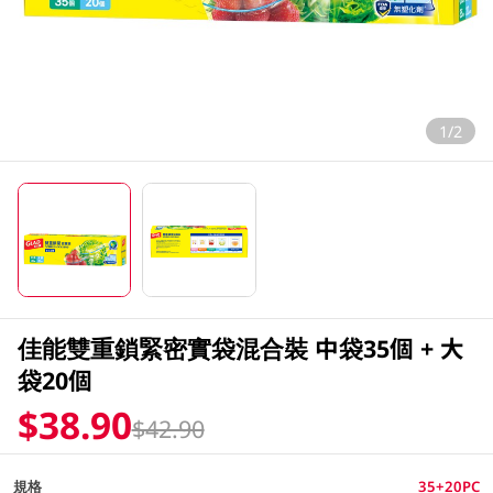
1/2
佳能雙重鎖緊密實袋混合裝 中袋35個 + 大
袋20個
$38.90
$42.90
規格
35+20PC