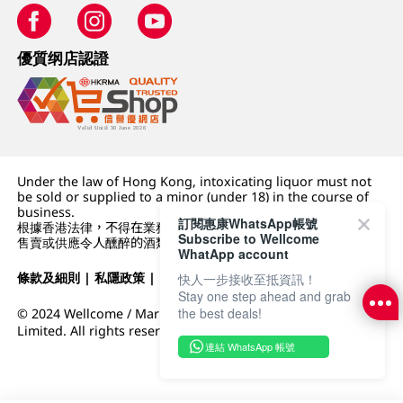
優質纲店認證
Under the law of Hong Kong, intoxicating liquor must not
be sold or supplied to a minor (under 18) in the course of
business.
訂閱惠康WhatsApp帳號
根據香港法律，不得在業務過程中，向未成年人 (18 歲以下人士)
Subscribe to Wellcome
售賣或供應令人醺醉的酒類。
WhatApp account
條款及細則
|
私隱政策
|
DFI零售集團
快人一步接收至抵資訊！
Stay one step ahead and grab
the best deals!
© 2024 Wellcome / Market Place. The Dairy Farm Company
Limited. All rights reserved.
連結 WhatsApp 帳號