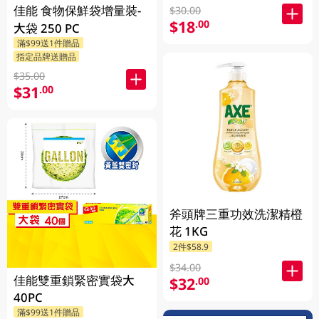
佳能 食物保鮮袋增量裝-
$30.00
$18
.00
大袋 250 PC
滿$99送1件贈品
指定品牌送贈品
$35.00
$31
.00
斧頭牌三重功效洗潔精橙
花 1KG
2件$58.9
$34.00
佳能雙重鎖緊密實袋大
$32
.00
40PC
滿$99送1件贈品