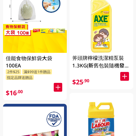
斧頭牌檸檬洗潔精泵裝
佳能食物保鮮袋大袋
100EA
1.3KG(新舊包裝隨機發
2件$25
滿$99送1件贈品
送)
指定品牌送贈品
$25
.90
$16
.00