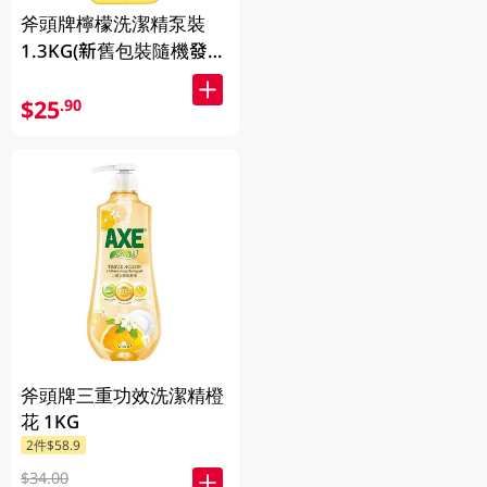
斧頭牌檸檬洗潔精泵裝
1.3KG(新舊包裝隨機發
送)
$25
.90
斧頭牌三重功效洗潔精橙
花 1KG
2件$58.9
$34.00