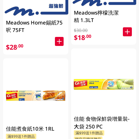
Meadows檸檬洗潔
精 1.3LT
Meadows Home錫紙75
呎 75FT
$30.00
$18
.00
$28
.00
佳能 食物保鮮袋增量裝-
大袋 250 PC
佳能煮食紙10米 1RL
滿$99送1件贈品
滿$99送1件贈品
指定品牌送贈品