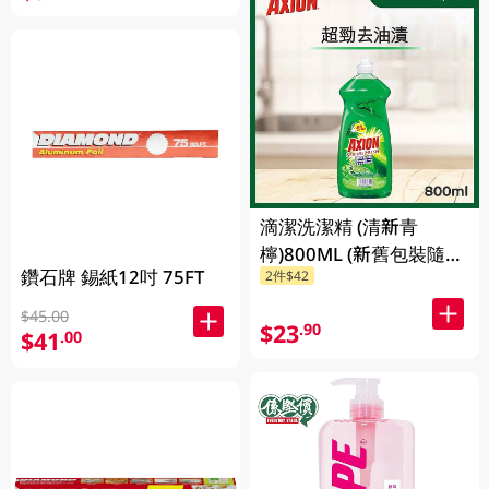
滴潔洗潔精 (清新青
檸)800ML (新舊包裝隨機
鑽石牌 錫紙12吋 75FT
2件$42
發貨)
$45.00
$23
.90
$41
.00