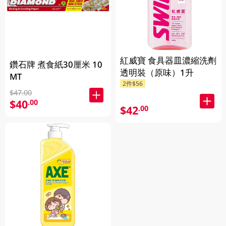
紅威寶 食具器皿濃縮洗劑
鑽石牌 煮食紙30厘米 10
透明裝（原味）1升
MT
2件$56
$47.00
$40
.00
$42
.00