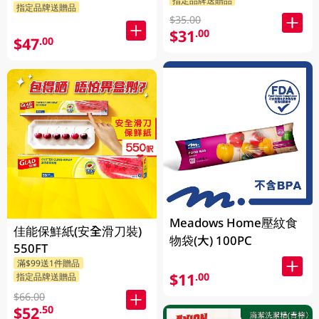
指定品牌送贈品
$35.00
$31
.00
$47
.00
Meadows Home壓紋食
佳能保鮮紙(安全滑刀裝)
物袋(大) 100PC
550FT
滿$99送1件贈品
$11
.00
指定品牌送贈品
$66.00
$52
.50