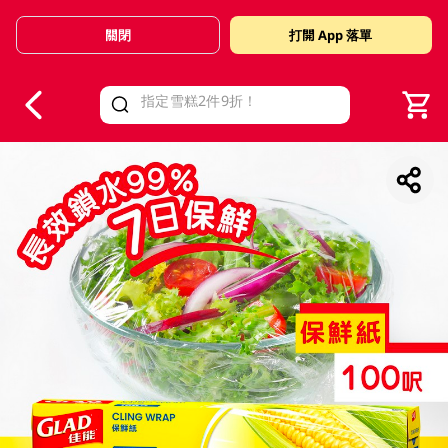
關閉
打開 App 落單
V
alid Until 30 June 2026