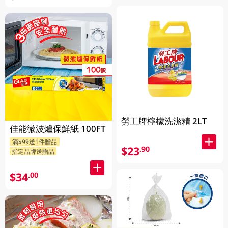
勞工牌檸檬洗潔精 2LT
佳能微波爐保鮮紙 100FT
滿$99送1件贈品
$23
.90
指定品牌送贈品
$34
.00