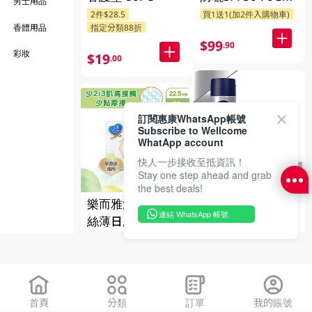
男士用品
2件$28.5
香體用品
指定分類88折
$99
.90
彩妝
$19
.00
訂閱惠康WhatsApp帳號
Subscribe to Wellcome
WhatApp account
快人一步接收至抵資訊！
Stay one step ahead and grab
the best deals!
妮維雅銀離子殺菌
樂而雅淨肌呵護
噴霧 150ML
連結 WhatsApp 帳號
絲薄日用22.5CM
指定分類送贈品
20 PC
指定品牌送贈品
指定分類88折
$40.00
$20
.00
$40
.00
首頁
分類
訂單
我的賬號