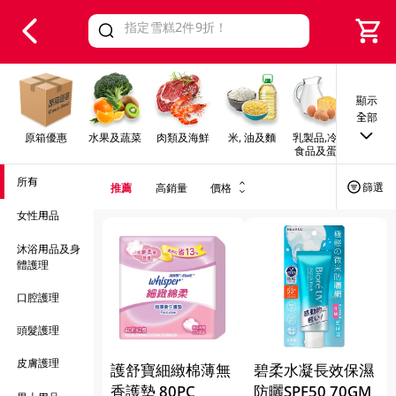
V
alid Until 30 June 2026
顯示
全部
原箱優惠
水果及蔬菜
肉類及海鮮
米, 油及麵
乳製品,冷凍
早餐及
食品及蛋類
所有
篩選
推薦
高銷量
價格
女性用品
沐浴用品及身
體護理
口腔護理
頭髮護理
皮膚護理
護舒寶細緻棉薄無
碧柔水凝長效保濕
香護墊 80PC
防曬SPF50 70GM