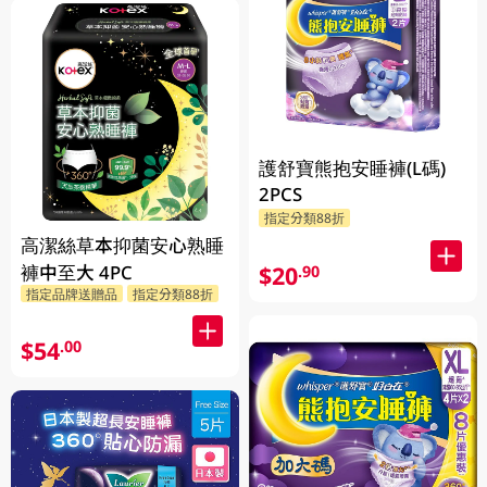
護舒寶熊抱安睡褲(L碼)
2PCS
指定分類88折
高潔絲草本抑菌安心熟睡
褲中至大 4PC
$20
.90
指定品牌送贈品
指定分類88折
$54
.00