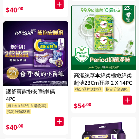
$40
.00
高潔絲草本綿柔極緻綿柔
超薄23Cm孖裝 2 X 14PC
指定品牌送贈品
指定分類88折
護舒寶熊抱安睡褲l碼
4PC
$54
.00
買1送1(加2件入購物車)
指定分類88折
$40
.00