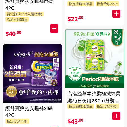
護舒寶熊抱安睡褲m碼
指定品牌送贈品
指定分類88折
4PC
買1送1(加2件入購物車)
$22
.00
指定分類88折
$40
.00
高潔絲草本綿柔極緻綿柔
纖巧日夜用28Cm孖裝 2
指定品牌送贈品
指定分類88折
X 10PC
護舒寶熊抱安睡褲xl碼
4PC
$43
.00
指定分類88折