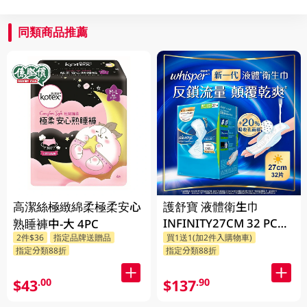
同類商品推薦
高潔絲極緻綿柔極柔安心
護舒寶 液體衛生巾
INFINITY27CM 32 PC
熟睡褲中-大 4PC
2件$36
指定品牌送贈品
買1送1(加2件入購物車)
(包裝隨機發放)
指定分類88折
指定分類88折
$43
$137
.00
.90