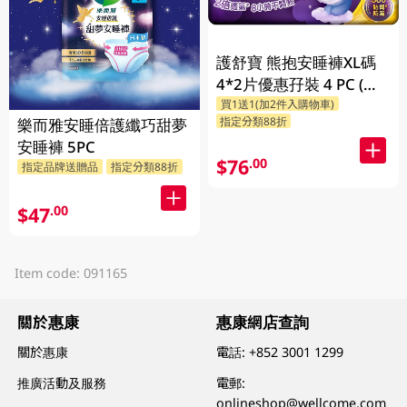
護舒寶 熊抱安睡褲XL碼
4*2片優惠孖裝 4 PC (包
買1送1(加2件入購物車)
裝隨機發放)
指定分類88折
樂而雅安睡倍護纖巧甜夢
安睡褲 5PC
$76
.00
指定品牌送贈品
指定分類88折
$47
.00
Item code: 091165
關於惠康
惠康網店查詢
關於惠康
電話:
+852 3001 1299
推廣活動及服務
電郵:
onlineshop@wellcome.com