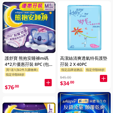
護舒寶 熊抱安睡褲m碼
高潔絲清爽透氣特長護墊
4*2片優惠孖裝 8PC (包
孖裝 2 X 40PC
買1送1(加2件入購物車)
指定品牌送贈品
指定分類88折
裝隨機發放)
指定分類88折
$45.00
$34
.00
$76
.00