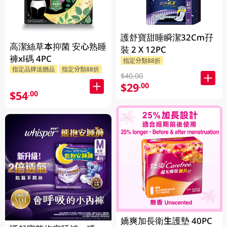
護舒寶甜睡瞬潔32Cm孖
高潔絲草本抑菌 安心熟睡
裝 2 X 12PC
褲xl碼 4PC
指定分類88折
指定品牌送贈品
指定分類88折
$40.00
$29
.00
$54
.00
嬌爽加長衛生護墊 40PC