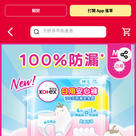
關閉
打開 App 落單
V
alid Until 30 June 2026