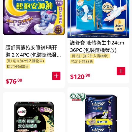
護舒寶 液體衛生巾24cm
護舒寶熊抱安睡褲l碼孖
36PC (包裝隨機發放)
裝 2 X 4PC (包裝隨機發
買1送1(加2件入購物車)
買1送1(加2件入購物車)
放)
指定分類88折
指定分類88折
$120
.90
$76
.00