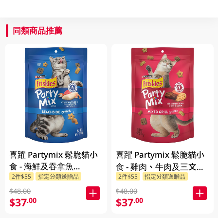
同類商品推薦
喜躍 Partymix 鬆脆貓小
喜躍 Partymix 鬆脆貓小
食 - 海鮮及吞拿魚
食 - 雞肉、牛肉及三文魚
2件$55
指定分類送贈品
2件$55
指定分類送贈品
170GM
口味 170GM
$48.00
$48.00
$37
$37
.00
.00