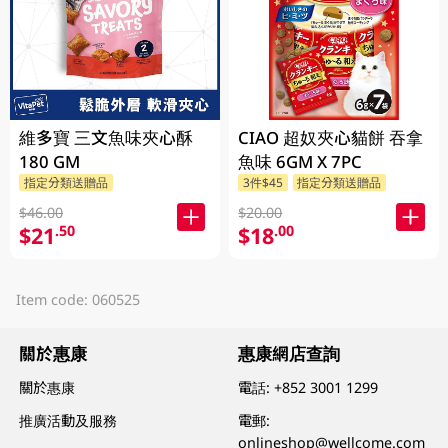
維多寶 三文魚味夾心酥
CIAO 超奴夾心貓餅 吞拿
180 GM
魚味 6GM X 7PC
指定分類送贈品
3件$45
指定分類送贈品
$46.00
$20.00
$21
$18
.50
.00
Item code: 060525
關於惠康
惠康網店查詢
關於惠康
電話:
+852 3001 1299
推廣活動及服務
電郵:
onlineshop@wellcome.com