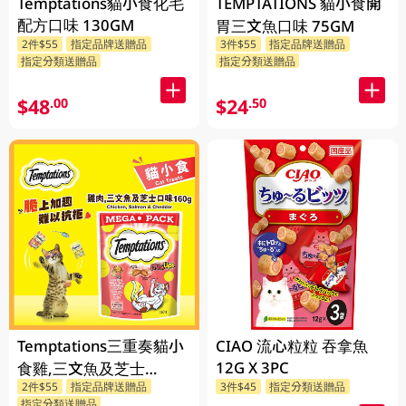
Temptations貓小食化毛
TEMPTATIONS 貓小食開
配方口味 130GM
胃三文魚口味 75GM
2件$55
指定品牌送贈品
3件$55
指定品牌送贈品
指定分類送贈品
指定分類送贈品
$48
$24
.00
.50
Temptations三重奏貓小
CIAO 流心粒粒 吞拿魚
12G X 3PC
食雞,三文魚及芝士
2件$55
指定品牌送贈品
3件$45
指定分類送贈品
160GM
指定分類送贈品