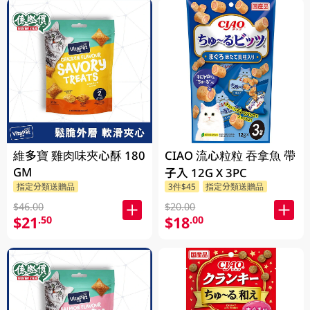
維多寶 雞肉味夾心酥 180
CIAO 流心粒粒 吞拿魚 帶
GM
子入 12G X 3PC
指定分類送贈品
3件$45
指定分類送贈品
$46.00
$20.00
$21
$18
.50
.00