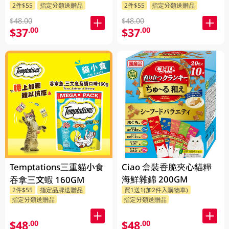
2件$55
指定分類送贈品
2件$55
指定分類送贈品
170GM
口味 170GM
$48.00
$48.00
$37
$37
.00
.00
Temptations三重貓小食
Ciao 盒裝香脆夾心貓糧
海鮮雜錦 200GM
吞拿三文蝦 160GM
2件$55
指定品牌送贈品
買1送1(加2件入購物車)
指定分類送贈品
指定分類送贈品
$48
$48
.00
.00