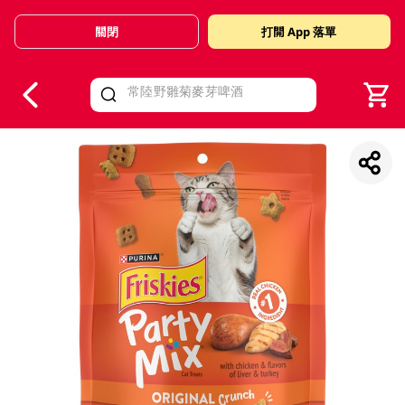
關閉
打開 App 落單
V
alid Until 30 June 2026