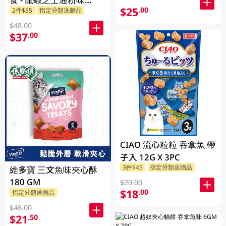
$25
.00
2件$55
指定分類送贈品
170GM
$48.00
$37
.00
CIAO 流心粒粒 吞拿魚 帶
子入 12G X 3PC
3件$45
指定分類送贈品
維多寶 三文魚味夾心酥
180 GM
$20.00
$18
.00
指定分類送贈品
$46.00
$21
.50