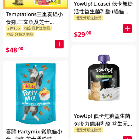
YowUp! L.casei 低卡無糖
活性益生菌乳酪 (貓貓專
Temptations三重奏貓小
指定分類送贈品
用/火雞味) 85G
食雞,三文魚及芝士
2件$55
指定品牌送贈品
160GM
$29
.00
指定分類送贈品
$48
.00
YowUp! 低卡無糖益生菌
免疫力貓用乳酪 益生元
指定分類送贈品
85G
喜躍 Partymix 鬆脆貓小
食 - 龍蝦芝士通粉味