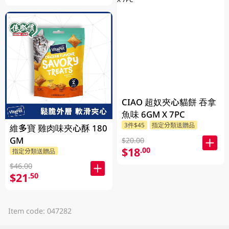
CIAO 超奴夾心貓餅 吞拿
魚味 6GM X 7PC
3件$45
指定分類送贈品
維多寶 雞肉味夾心酥 180
GM
$20.00
$18
.00
指定分類送贈品
$46.00
$21
.50
Item code: 047282