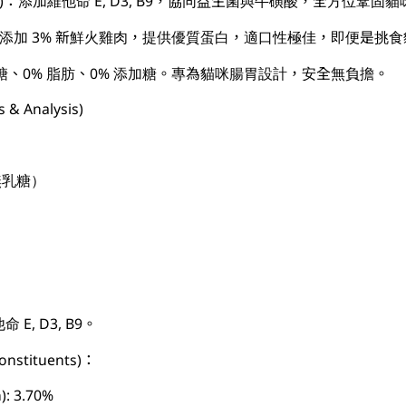
n Mix)：添加維他命 E, D3, B9，協同益生菌與牛磺酸，全方位鞏
key)：添加 3% 新鮮火雞肉，提供優質蛋白，適口性極佳，即便是
乳糖、0% 脂肪、0% 添加糖。專為貓咪腸胃設計，安全無負擔。
& Analysis)
無乳糖）
命 E, D3, B9。
onstituents)：
): 3.70%