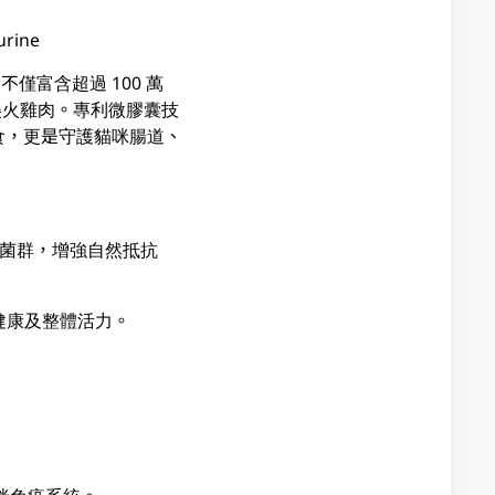
rine
僅富含超過 100 萬
 與鮮美火雞肉。專利微膠囊技
食，更是守護貓咪腸道、
腸道菌群，增強自然抵抗
力健康及整體活力。