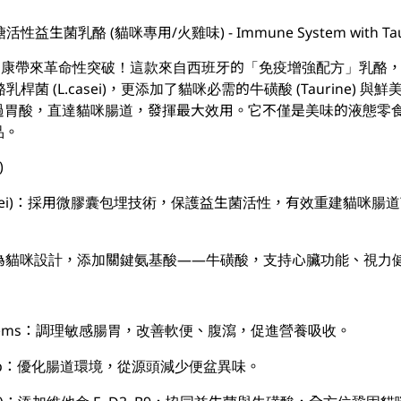
無糖活性益生菌乳酪 (貓咪專用/火雞味) - Immune System with Tau
道健康帶來革命性突破！這款來自西班牙的「免疫增強配方」乳酪，不
乳桿菌 (L.casei)，更添加了貓咪必需的牛磺酸 (Taurine)
過胃酸，直達貓咪腸道，發揮最大效用。它不僅是美味的液態零
品。
)
.casei)：採用微膠囊包埋技術，保護益生菌活性，有效重建貓咪
ne)：專為貓咪設計，添加關鍵氨基酸——牛磺酸，支持心臟功能、視
ive Systems：調理敏感腸胃，改善軟便、腹瀉，促進營養吸收。
 of Poop：優化腸道環境，從源頭減少便盆異味。