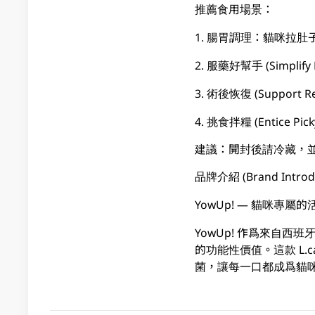
推薦食用場景：
1. 腸胃調理：貓咪拉
2. 服藥好幫手 (Simpl
3. 術後恢復 (Suppo
4. 挑食拌糧 (Entice 
建議：開封後請冷藏，並於
品牌介紹 (Brand Introdu
YowUp! — 貓咪專屬
YowUp! 作爲來自
的功能性價值。這款 L
菌，讓每一口都成爲貓