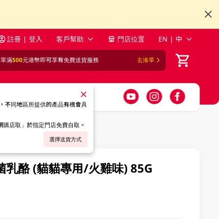
註冊 | 登入
客戶幫助
門店位置
EN | 中
訂單滿
500
元港幣即可享有免費送貨服務
去湊單
，不同地區所提供的產品有機會具
「網購店取」於指定門店免費自取。
選擇送貨方式
生菌乳酪 (貓貓專用/火雞味) 85G