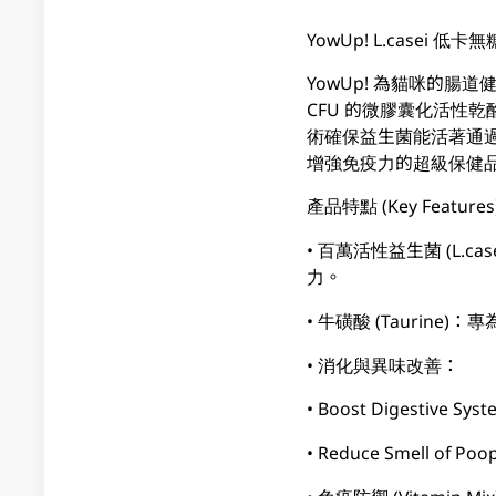
YowUp! L.casei 低卡
YowUp! 為貓咪的腸
CFU 的微膠囊化活性乾酪
術確保益生菌能活著通
增強免疫力的超級保健
產品特點 (Key Features
• 百萬活性益生菌 (L
力。
• 牛磺酸 (Tauri
• 消化與異味改善：
• Boost Digest
• Reduce Smell