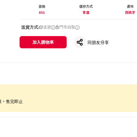
規格
儲存方式
產地
85G
常溫
西班牙
送貨方式
送貨
門市自取
加入購物車
同朋友分享
限，售完即止