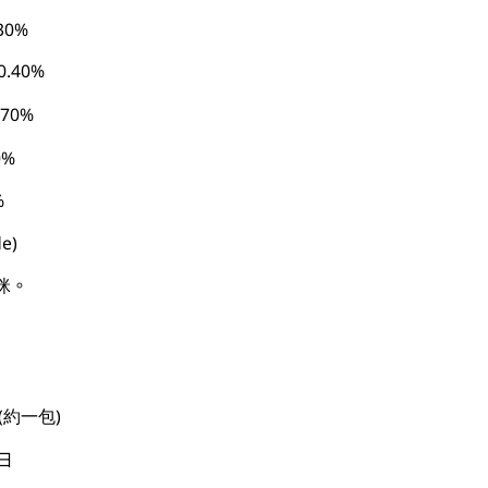
.30%
0.40%
.70%
0%
%
e)
咪。
日 (約一包)
 日