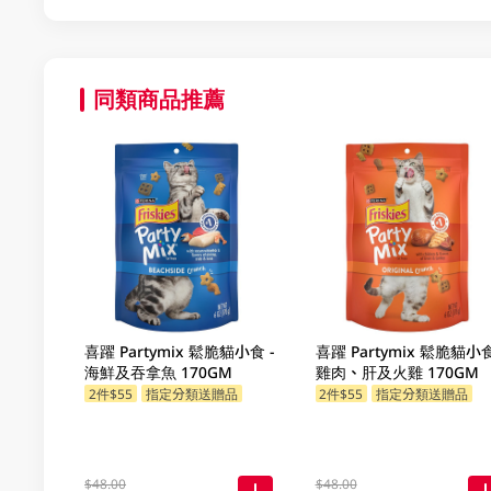
同類商品推薦
喜躍 Partymix 鬆脆貓小食 -
喜躍 Partymix 鬆脆貓小食
海鮮及吞拿魚 170GM
雞肉、肝及火雞 170GM
2件$55
指定分類送贈品
2件$55
指定分類送贈品
$48.00
$48.00