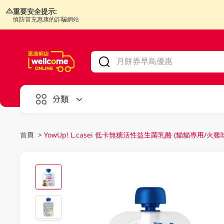
重要安全提示:
慎防冒充惠康的詐騙網站
V
alid Until 30 June 2026
分類
首頁
>
YowUp! L.casei 低卡無糖活性益生菌乳酪 (貓貓專用/火雞味