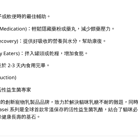
肚子或軟便時的最佳輔助。
ify Medication)：輕鬆隱藏藥粉或藥丸，減少餵藥壓力。
rt Recovery)：提供好吸收的營養與水分，幫助康復。
Picky Eaters)：拌入罐頭或乾糧，增加食慾。
 2-3 天內食用完畢。
ction)
的活性益生菌專家
西班牙的創新寵物乳製品品牌，致力於解決貓咪乳糖不耐的難題，同
.casei 系列是全球首款常溫保存的活性益生菌乳酪，結合了貓
咪健康長壽的基石。