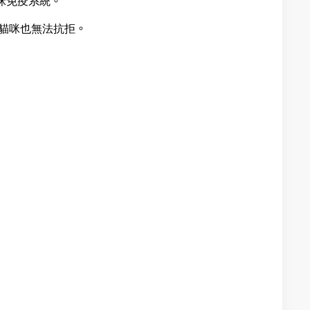
固貓咪免疫系統。
挑食貓咪也無法抗拒。