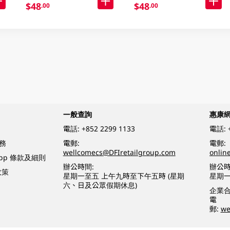
$48
$48
.00
.00
一般查詢
惠康
電話:
+852 2299 1133
電話:
務
電郵:
電郵:
wellcomecs@DFIretailgroup.com
onlin
App 條款及細則
辦公時間:
辦公時
政策
星期一至五 上午九時至下午五時 (星期
星期一
六、日及公眾假期休息)
企業
電
郵:
we