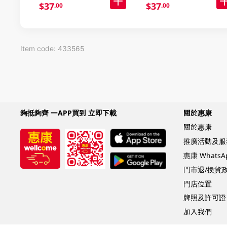
$37
$37
.00
.00
Item code: 433565
夠抵夠齊 一APP買到 立即下載
關於惠康
關於惠康
推廣活動及服
惠康 Whats
門市退/換貨
門店位置
牌照及許可證
加入我們