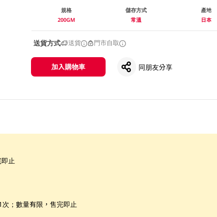
規格
儲存方式
產地
200GM
常溫
日本
送貨方式
送貨
門市自取
加入購物車
同朋友分享
完即止
惠1次；數量有限，售完即止