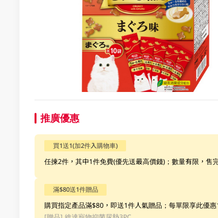
推廣優惠
買1送1(加2件入購物車)
任揀2件，其中1件免費(優先送最高價錢)；數量有限，售
滿$80送1件贈品
購買指定產品滿$80，即送1件人氣贈品；每單限享此優
[贈品]
維達寵物抑菌尿墊3PC