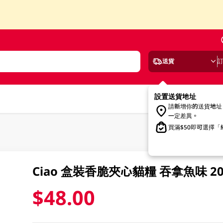
送貨
設置送貨地址
請新增你的送貨地址
一定差異。
買滿$50即可選擇
Ciao 盒裝香脆夾心貓糧 吞拿魚味 2
$48.00