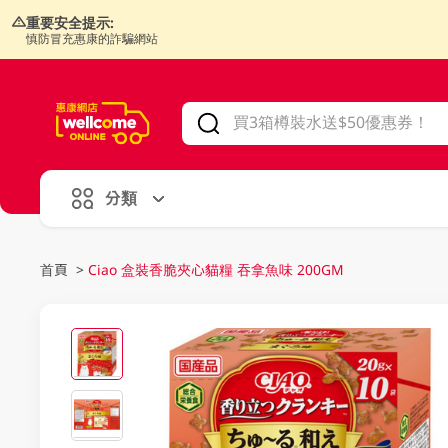
重要安全提示:
慎防冒充惠康的詐騙網站
V
alid Until 30 June 2026
分類
首頁
>
Ciao 盒裝香脆夾心貓糧 吞拿魚味 200GM