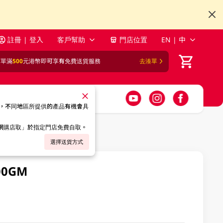
註冊 | 登入
客戶幫助
門店位置
EN | 中
訂單滿
500
元港幣即可享有免費送貨服務
去湊單
，不同地區所提供的產品有機會具
「網購店取」於指定門店免費自取。
選擇送貨方式
00GM