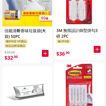
3M 無痕設計師型掛勾3
佳能清新香味垃圾袋(大
磅 2PC
袋) 50PC
滿$99送1件贈品
滿2件9折
指定品牌送贈品
$34.00
$36
.90
$32
.90