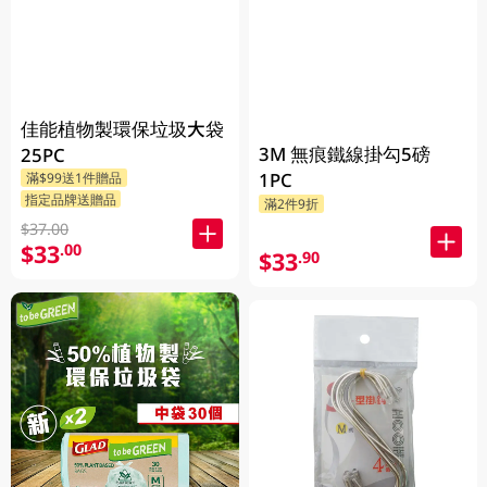
佳能植物製環保垃圾大袋
3M 無痕鐵線掛勾5磅
25PC
1PC
滿$99送1件贈品
指定品牌送贈品
滿2件9折
$37.00
$33
.00
$33
.90