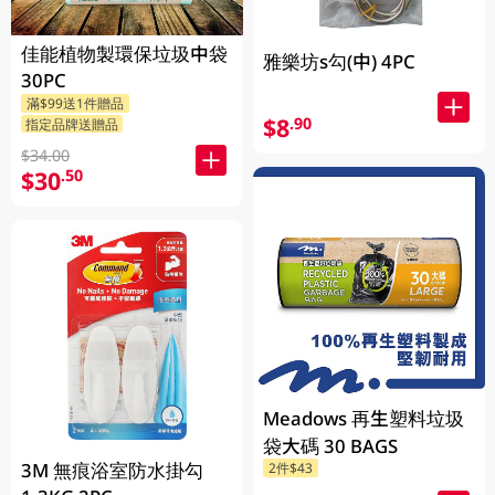
佳能植物製環保垃圾中袋
雅樂坊s勾(中) 4PC
30PC
滿$99送1件贈品
$8
.90
指定品牌送贈品
$34.00
$30
.50
Meadows 再生塑料垃圾
袋大碼 30 BAGS
3M 無痕浴室防水掛勾
2件$43