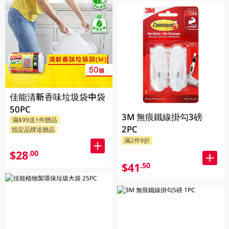
佳能清新香味垃圾袋中袋
50PC
3M 無痕鐵線掛勾3磅
滿$99送1件贈品
2PC
指定品牌送贈品
滿2件9折
$28
.00
$41
.50