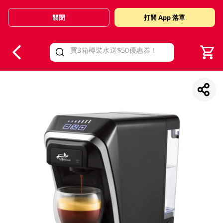
關閉
打開 App 落單
V
alid Until 30 June 2026