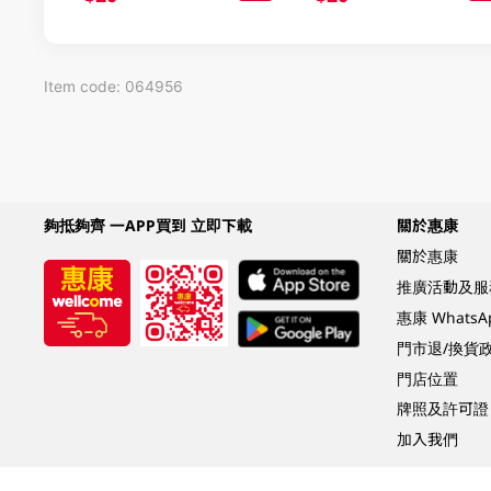
Item code: 064956
夠抵夠齊 一APP買到 立即下載
關於惠康
關於惠康
推廣活動及服
惠康 Whats
門市退/換貨
門店位置
牌照及許可證
加入我們