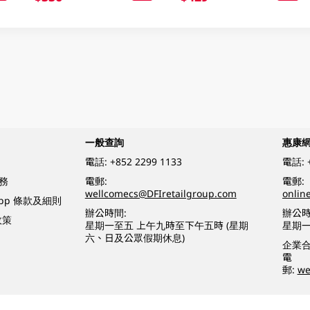
一般查詢
惠康
電話:
+852 2299 1133
電話:
務
電郵:
電郵:
wellcomecs@DFIretailgroup.com
onlin
App 條款及細則
辦公時間:
辦公時
政策
星期一至五 上午九時至下午五時 (星期
星期一
六、日及公眾假期休息)
企業
電
郵:
we