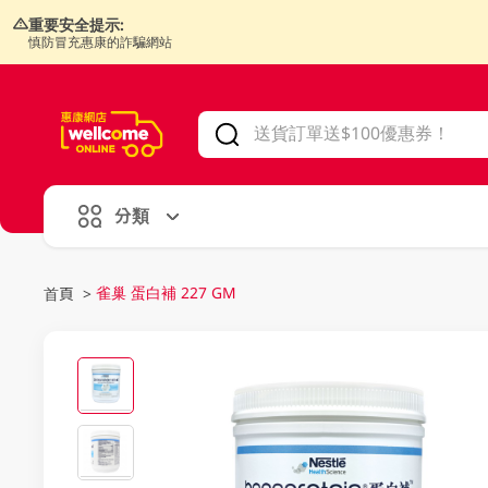
重要安全提示:
慎防冒充惠康的詐騙網站
V
alid Until 30 June 2026
分類
雀巢 蛋白補 227 GM
首頁
>