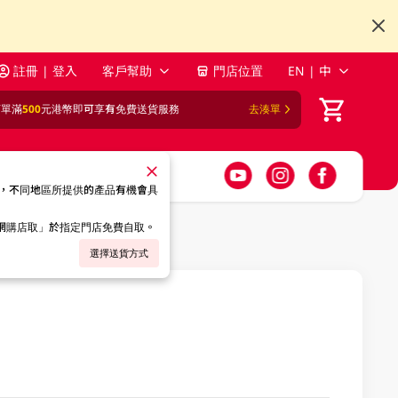
註冊 | 登入
客戶幫助
門店位置
EN | 中
訂單滿
500
元港幣即可享有免費送貨服務
去湊單
，不同地區所提供的產品有機會具
「網購店取」於指定門店免費自取。
選擇送貨方式