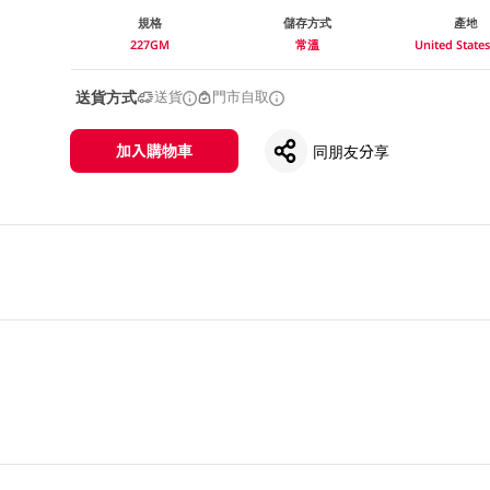
規格
儲存方式
產地
227GM
常溫
United Stat
送貨方式
送貨
門市自取
加入購物車
同朋友分享