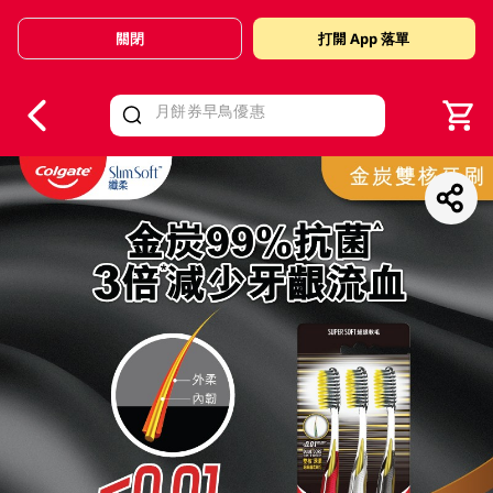
關閉
打開 App 落單
V
alid Until 30 June 2026