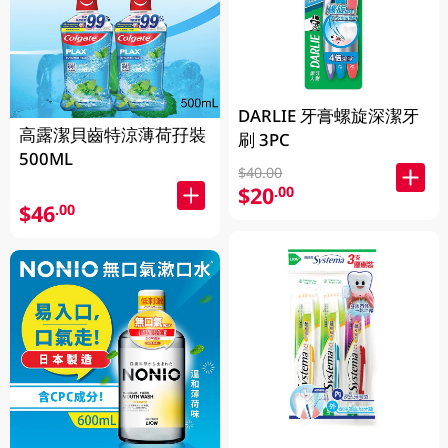
DARLIE 牙膏螺旋深潔牙
高露潔貝齒特涼薄荷孖裝
刷 3PC
500ML
$40.00
$20
.00
$46
.00