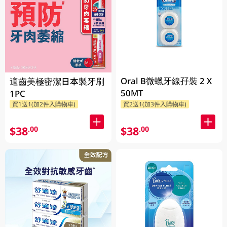
Oral B微蠟牙線孖裝 2 X
適齒美極密潔日本製牙刷
50MT
1PC
買1送1(加2件入購物車)
買2送1(加3件入購物車)
$38
$38
.00
.00