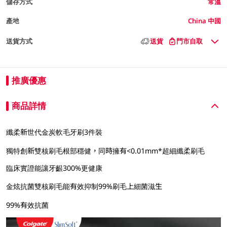
儲存方式
常溫
產地
China 中國
送貨方式
送貨
門市自取
推廣優惠
商品詳情
纖柔新世代金炭軟毛牙刷3件裝
獨特創新雙核刷毛根部穩健，同時擁有<0.01mm*超細纖柔刷毛
臨床實證能讓牙齦300%更健康
金炫抗菌雙核刷毛能有效抑制99%刷毛上細菌滋生
99%有效抗菌