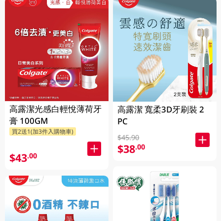
高露潔光感白輕悅薄荷牙
高露潔 寬柔3D牙刷裝 2
膏 100GM
PC
買2送1(加3件入購物車)
$45.90
$38
.00
$43
.00