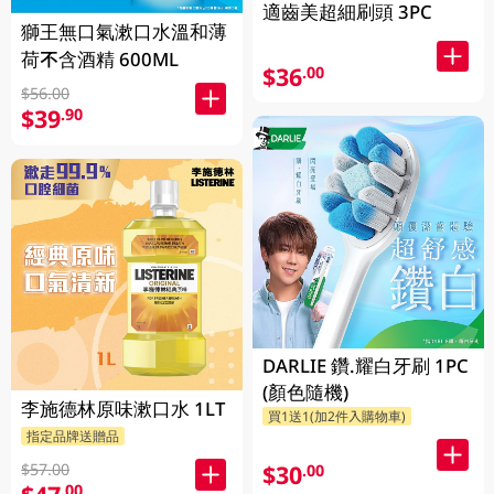
適齒美超細刷頭 3PC
獅王無口氣漱口水溫和薄
荷不含酒精 600ML
$36
.00
$56.00
$39
.90
DARLIE 鑽.耀白牙刷 1PC
(顏色隨機)
李施德林原味漱口水 1LT
買1送1(加2件入購物車)
指定品牌送贈品
$30
$57.00
.00
.00