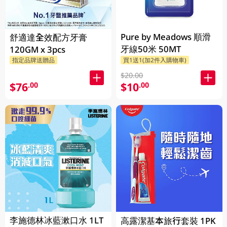
Pure by Meadows 順滑
舒適達全效配方牙膏
牙線50米 50MT
120GM x 3pcs
指定品牌送贈品
買1送1(加2件入購物車)
$20.00
$76
$10
.00
.00
李施德林冰藍漱口水 1LT
高露潔基本旅行套裝 1PK