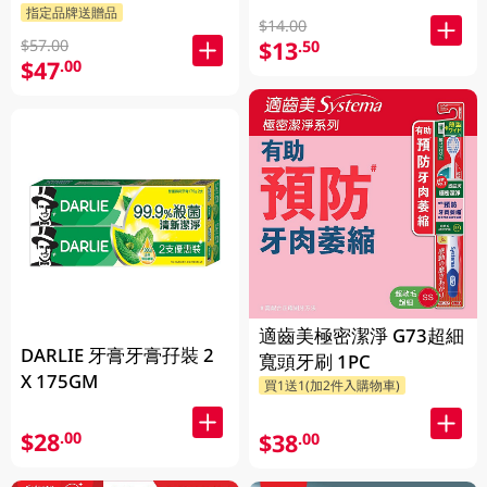
指定品牌送贈品
$14.00
$13
$57.00
.50
$47
.00
適齒美極密潔淨 G73超細
DARLIE 牙膏牙膏孖裝 2
寬頭牙刷 1PC
X 175GM
買1送1(加2件入購物車)
$28
.00
$38
.00