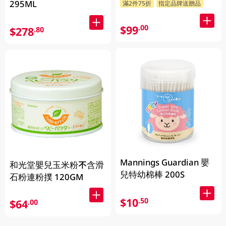
295ML
滿2件75折
指定品牌送贈品
$99
.00
$278
.80
Mannings Guardian 嬰
和光堂嬰兒玉米粉不含滑
兒特幼棉棒 200S
石粉連粉撲 120GM
$10
.50
$64
.00