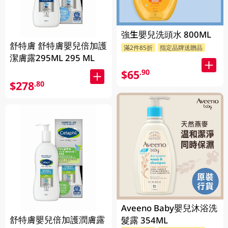
強生嬰兒洗頭水 800ML
舒特膚 舒特膚嬰兒倍加護
滿2件85折
指定品牌送贈品
潔膚露295ML 295 ML
$65
.90
$278
.80
Aveeno Baby嬰兒沐浴洗
舒特膚嬰兒倍加護潤膚露
髮露 354ML