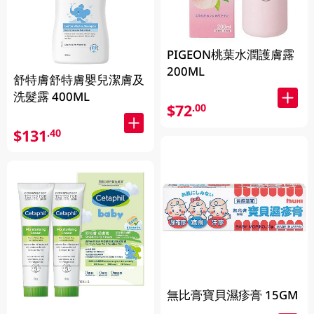
PIGEON桃葉水潤護膚露
200ML
舒特膚舒特膚嬰兒潔膚及
洗髮露 400ML
$72
.00
$131
.40
無比膏寶貝濕疹膏 15GM