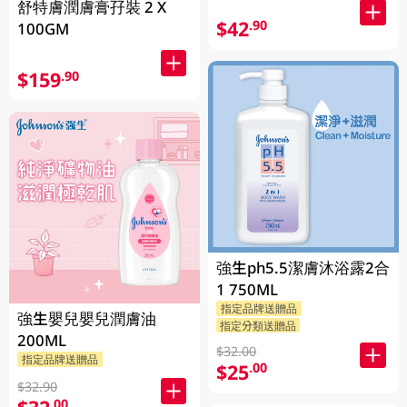
舒特膚潤膚膏孖裝 2 X
$42
.90
100GM
$159
.90
強生ph5.5潔膚沐浴露2合
1 750ML
指定品牌送贈品
強生嬰兒嬰兒潤膚油
指定分類送贈品
200ML
$32.00
指定品牌送贈品
$25
.00
$32.90
.00