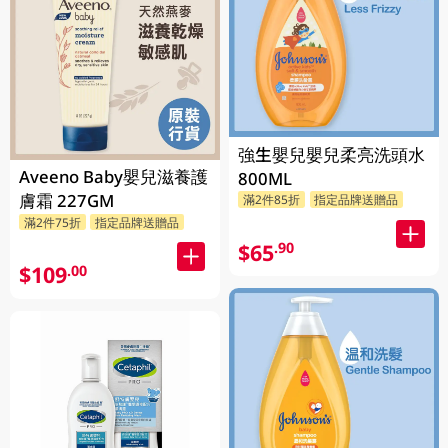
強生嬰兒嬰兒柔亮洗頭水
Aveeno Baby嬰兒滋養護
800ML
膚霜 227GM
滿2件85折
指定品牌送贈品
滿2件75折
指定品牌送贈品
$65
.90
$109
.00