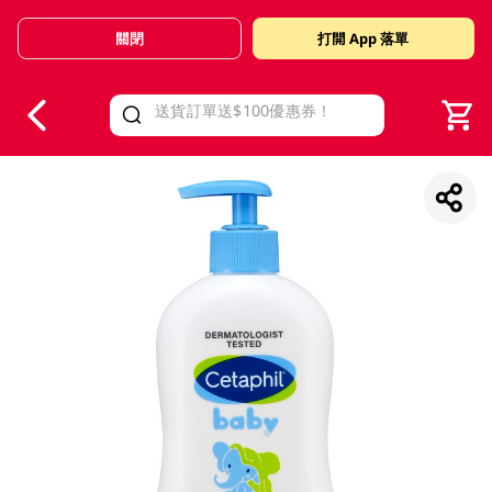
關閉
打開 App 落單
V
alid Until 30 June 2026