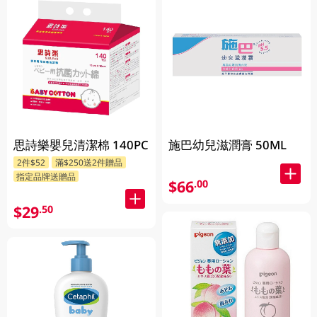
思詩樂嬰兒清潔棉 140PC
施巴幼兒滋潤膏 50ML
2件$52
滿$250送2件贈品
指定品牌送贈品
$66
.00
$29
.50