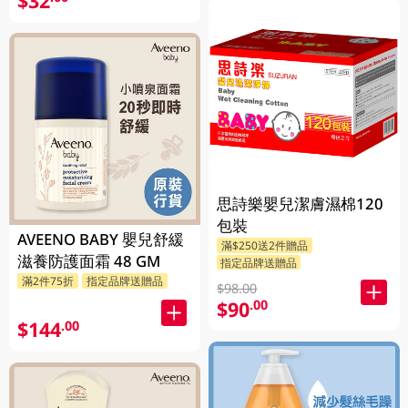
$32
思詩樂嬰兒潔膚濕棉120
包裝
AVEENO BABY 嬰兒舒緩
滿$250送2件贈品
滋養防護面霜 48 GM
指定品牌送贈品
滿2件75折
指定品牌送贈品
$98.00
$90
.00
$144
.00