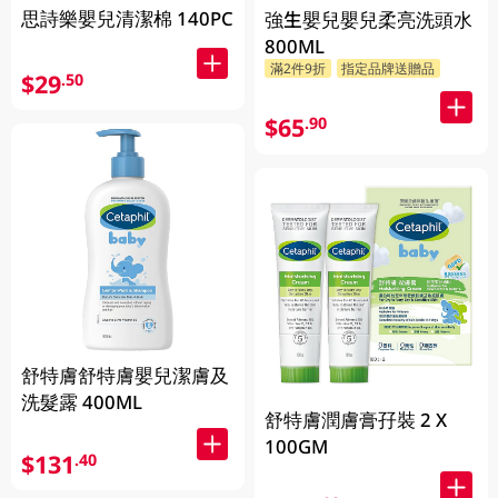
思詩樂嬰兒清潔棉 140PC
強生嬰兒嬰兒柔亮洗頭水
800ML
滿2件9折
指定品牌送贈品
$29
.50
$65
.90
舒特膚舒特膚嬰兒潔膚及
洗髮露 400ML
舒特膚潤膚膏孖裝 2 X
100GM
$131
.40