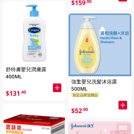
$159
.90
舒特膚嬰兒潤膚露
400ML
強生嬰兒洗髮沐浴露
500ML
$131
.40
指定品牌送贈品
$52
.90