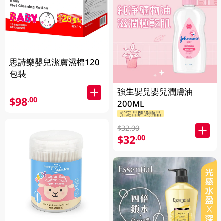
思詩樂嬰兒潔膚濕棉120
包裝
強生嬰兒嬰兒潤膚油
$98
.00
200ML
指定品牌送贈品
$32.90
$32
.00