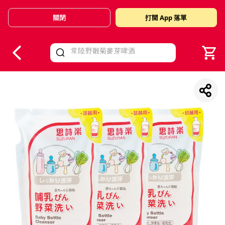
關閉
打開 App 落單
V
alid Until 30 June 2026