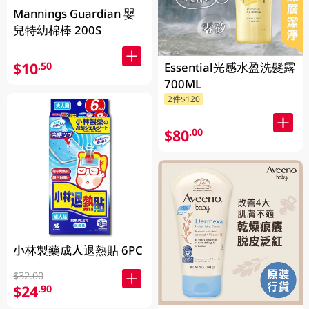
Mannings Guardian 嬰
兒特幼棉棒 200S
$10
.50
Essential光感水盈洗髮露
700ML
2件$120
$80
.00
小林製藥成人退熱貼 6PC
$32.00
$24
.90