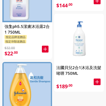
$144
.00
強生ph5.5潔膚沐浴露2合
1 750ML
指定品牌送贈品
指定分類送贈品
$32.00
$22
.00
法國貝兒2合1沐浴及洗髮
啫喱 750ML
$189
.00