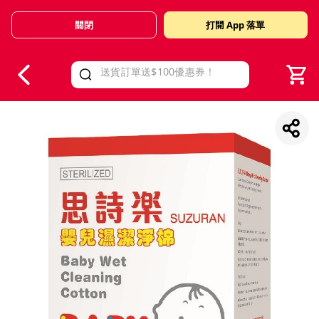
關閉
打開 App 落單
V
alid Until 30 June 2026