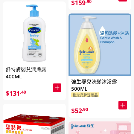
$159
.90
舒特膚嬰兒潤膚露
400ML
強生嬰兒洗髮沐浴露
500ML
$131
.40
指定品牌送贈品
$52
.90