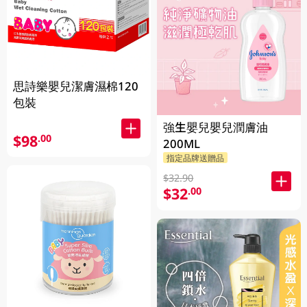
思詩樂嬰兒潔膚濕棉120
包裝
強生嬰兒嬰兒潤膚油
$98
.00
200ML
指定品牌送贈品
$32.90
$32
.00