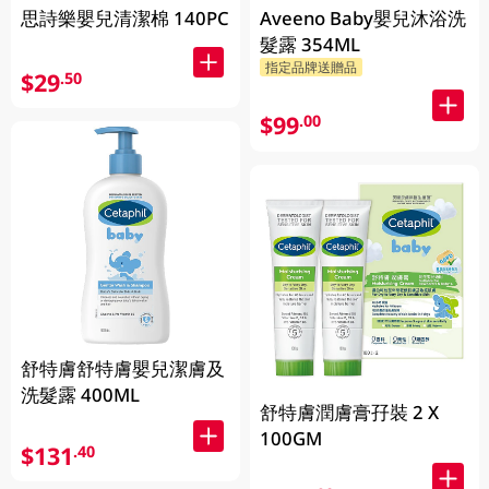
思詩樂嬰兒清潔棉 140PC
Aveeno Baby嬰兒沐浴洗
髮露 354ML
指定品牌送贈品
$29
.50
$99
.00
舒特膚舒特膚嬰兒潔膚及
洗髮露 400ML
舒特膚潤膚膏孖裝 2 X
100GM
$131
.40