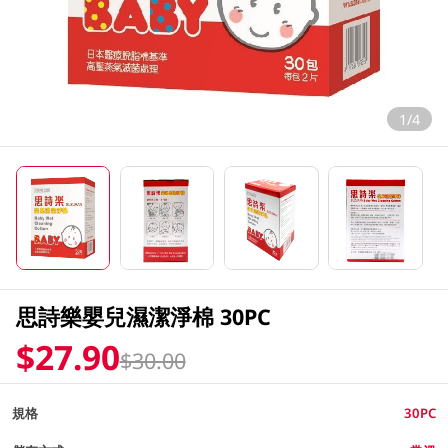
1/4
思詩樂嬰兒濕潔淨棉 30PC
$27.90
$30.00
規格
30PC