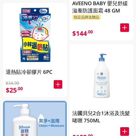
AVEENO BABY 嬰兒舒緩
滋養防護面霜 48 GM
指定品牌送贈品
$144
.00
退熱貼冷卻膠片 6PC
$34.90
$25
.00
法國貝兒2合1沐浴及洗髮
啫喱 750ML
.00