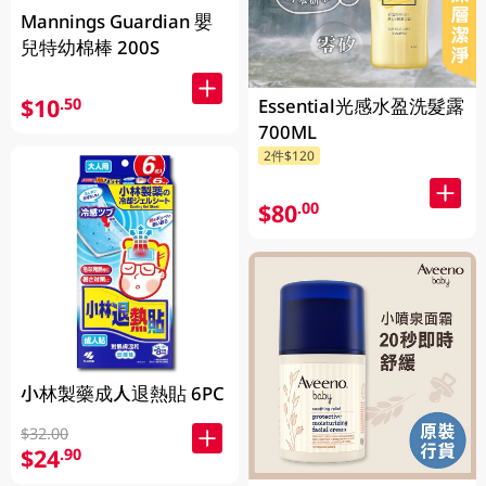
Mannings Guardian 嬰
兒特幼棉棒 200S
$10
.50
Essential光感水盈洗髮露
700ML
2件$120
$80
.00
小林製藥成人退熱貼 6PC
$32.00
$24
.90