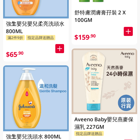
舒特膚潤膚膏孖裝 2 X
100GM
強生嬰兒嬰兒柔亮洗頭水
800ML
$159
.90
滿2件9折
指定品牌送贈品
$65
.90
Aveeno Baby嬰兒燕麥保
濕乳 227GM
指定品牌送贈品
強生嬰兒洗頭水 800ML