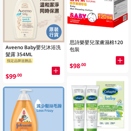
思詩樂嬰兒潔膚濕棉120
Aveeno Baby嬰兒沐浴洗
包裝
髮露 354ML
指定品牌送贈品
$98
.00
$99
.00