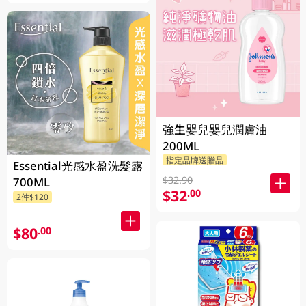
強生嬰兒嬰兒潤膚油
200ML
指定品牌送贈品
Essential光感水盈洗髮露
$32.90
700ML
$32
.00
2件$120
$80
.00