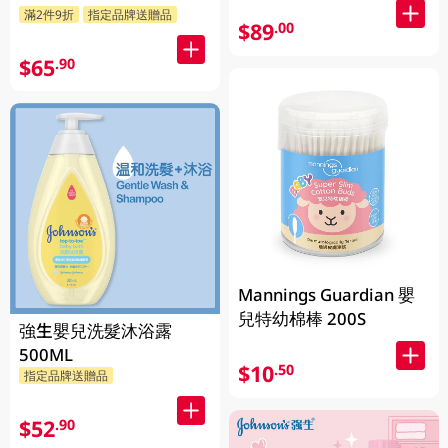
滿2件9折
指定品牌送贈品
$89
.00
$65
.90
Mannings Guardian 嬰
兒特幼棉棒 200S
強生嬰兒洗髮沐浴露
500ML
$10
.50
指定品牌送贈品
$52
.90