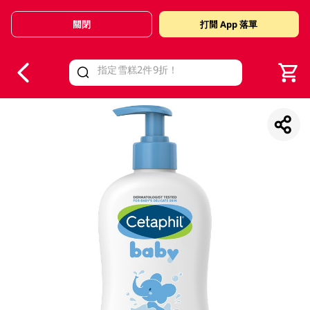
關閉
打開 App 落單
V
alid Until 30 June 2026