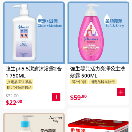
強生ph5.5潔膚沐浴露2合
強生嬰兒活力亮澤公主洗
1 750ML
髮露 500ML
指定品牌送贈品
滿2件9折
指定品牌送贈品
指定分類送贈品
$32.00
$59
.90
$22
.00