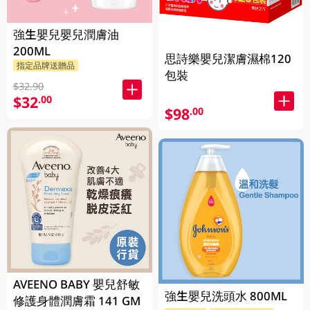
強生嬰兒嬰兒潤膚油
200ML
思詩樂嬰兒潔膚濕棉120
指定品牌送贈品
包裝
$32.90
$32
.00
$98
.00
AVEENO BABY 嬰兒舒敏
強生嬰兒洗頭水 800ML
修護身體潤膚霜 141 GM