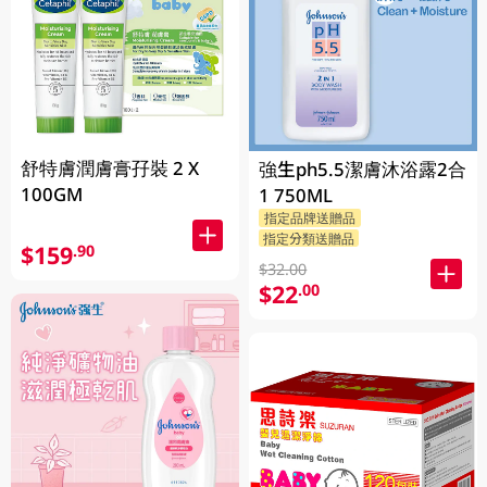
舒特膚潤膚膏孖裝 2 X
強生ph5.5潔膚沐浴露2合
100GM
1 750ML
指定品牌送贈品
指定分類送贈品
$159
.90
$32.00
$22
.00