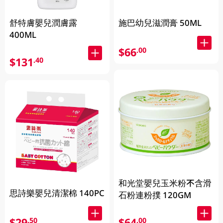
舒特膚嬰兒潤膚露
施巴幼兒滋潤膏 50ML
400ML
$66
.00
$131
.40
和光堂嬰兒玉米粉不含滑
思詩樂嬰兒清潔棉 140PC
石粉連粉撲 120GM
$29
$64
.50
.00