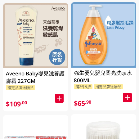
強生嬰兒嬰兒柔亮洗頭水
Aveeno Baby嬰兒滋養護
800ML
膚霜 227GM
滿2件9折
指定品牌送贈品
指定品牌送贈品
$65
.90
$109
.00