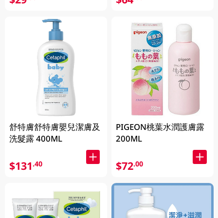
舒特膚舒特膚嬰兒潔膚及
PIGEON桃葉水潤護膚露
洗髮露 400ML
200ML
$131
$72
.40
.00