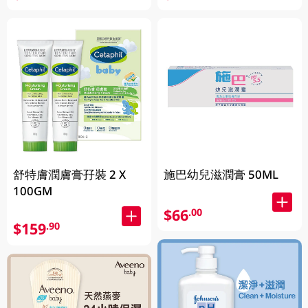
舒特膚潤膚膏孖裝 2 X
施巴幼兒滋潤膏 50ML
100GM
$66
.00
$159
.90