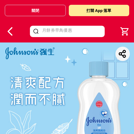
關閉
打開 App 落單
V
alid Until 30 June 2026