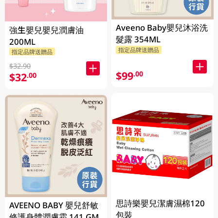
Aveeno Baby嬰兒沐浴洗
強生嬰兒嬰兒潤膚油
髮露 354ML
200ML
指定品牌送贈品
指定品牌送贈品
$32.90
$99
.00
$32
.00
思詩樂嬰兒潔膚濕棉120
AVEENO BABY 嬰兒舒敏
包裝
修護身體潤膚霜 141 GM