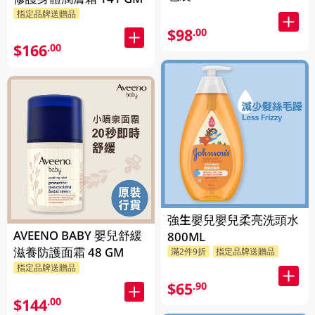
指定品牌送贈品
$98
.00
$166
.00
強生嬰兒嬰兒柔亮洗頭水
AVEENO BABY 嬰兒舒緩
800ML
滋養防護面霜 48 GM
滿2件9折
指定品牌送贈品
指定品牌送贈品
$65
.90
$144
.00