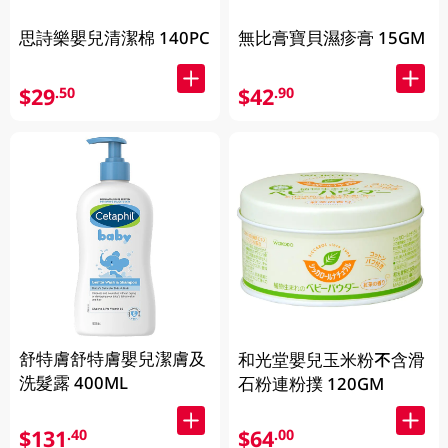
思詩樂嬰兒清潔棉 140PC
無比膏寶貝濕疹膏 15GM
$29
$42
.50
.90
舒特膚舒特膚嬰兒潔膚及
和光堂嬰兒玉米粉不含滑
洗髮露 400ML
石粉連粉撲 120GM
$131
$64
.40
.00