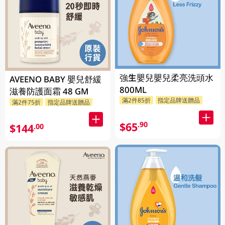
強生嬰兒嬰兒柔亮洗頭水
AVEENO BABY 嬰兒舒緩
800ML
滋養防護面霜 48 GM
滿2件85折
指定品牌送贈品
滿2件75折
指定品牌送贈品
$65
.90
$144
.00