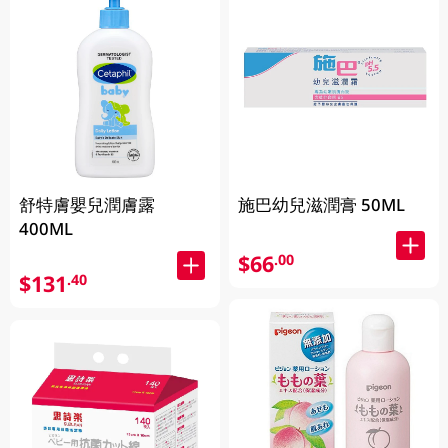
舒特膚嬰兒潤膚露
施巴幼兒滋潤膏 50ML
400ML
$66
.00
$131
.40