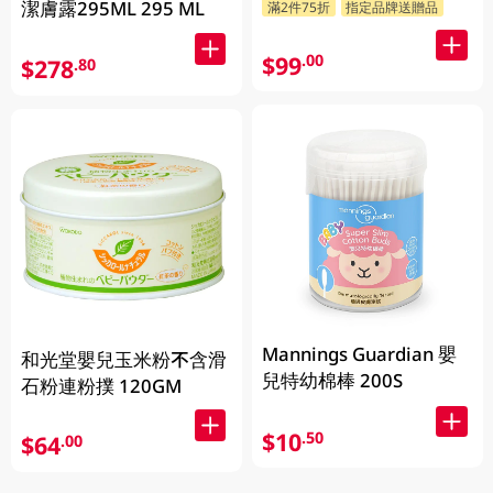
潔膚露295ML 295 ML
滿2件75折
指定品牌送贈品
$99
.00
$278
.80
Mannings Guardian 嬰
和光堂嬰兒玉米粉不含滑
兒特幼棉棒 200S
石粉連粉撲 120GM
$10
.50
$64
.00