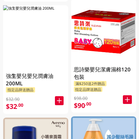
思詩樂嬰兒潔膚濕棉120
強生嬰兒嬰兒潤膚油
包裝
200ML
滿$250送2件贈品
指定品牌送贈品
指定品牌送贈品
$98.00
$32.90
$90
.00
$32
.00