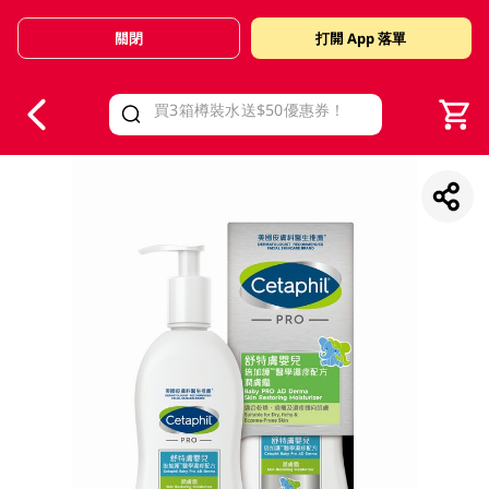
關閉
打開 App 落單
V
alid Until 30 June 2026