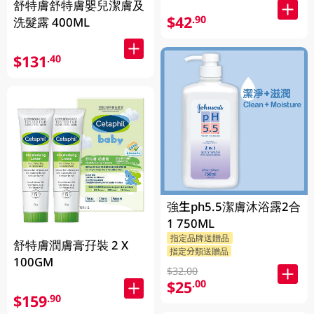
舒特膚舒特膚嬰兒潔膚及
$42
.90
洗髮露 400ML
$131
.40
強生ph5.5潔膚沐浴露2合
1 750ML
指定品牌送贈品
舒特膚潤膚膏孖裝 2 X
指定分類送贈品
100GM
$32.00
$25
.00
$159
.90