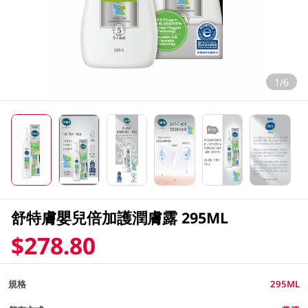
1/6
舒特膚嬰兒倍加護潤膚露 295ML
$278.80
規格
295ML