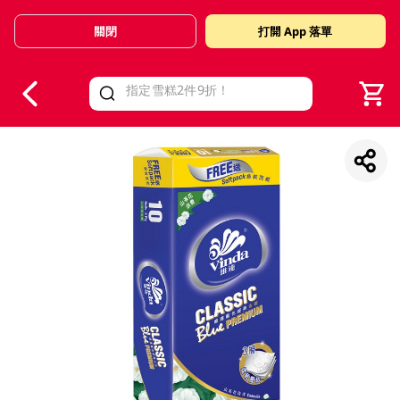
關閉
打開 App 落單
V
alid Until 30 June 2026