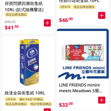
得寶印花衛生紙 10PC
得寶閃鑽四層衛生紙
2件$74
指定品牌送贈品
10RL (款式隨機發送)
指定品牌送贈品
$46
.00
$48.00
$41
.50
LINE FRIENDS minini
meets Meadows 3層立
維達金裝衛生紙 10RL
體印花衛生紙 170g x 10
2件$56
滿$158送1件贈品
卷 (包裝隨機發送)
$33
.00
指定品牌送贈品
指定分類送贈品