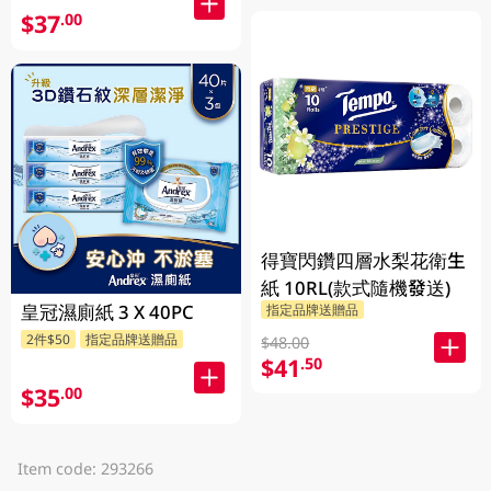
$37
.00
得寶閃鑽四層水梨花衛生
紙 10RL(款式隨機發送)
皇冠濕廁紙 3 X 40PC
指定品牌送贈品
2件$50
指定品牌送贈品
$48.00
$41
.50
$35
.00
Item code: 293266