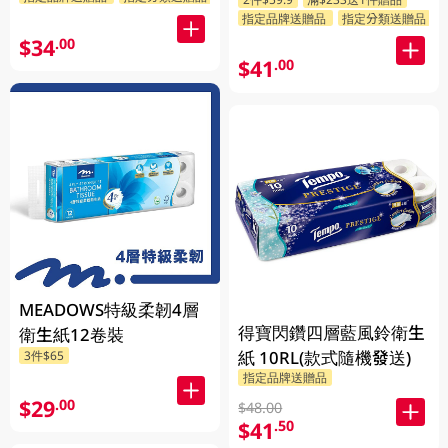
指定品牌送贈品
指定分類送贈品
$34
.00
$41
.00
MEADOWS特級柔韌4層
得寶閃鑽四層藍風鈴衛生
衛生紙12卷裝
紙 10RL(款式隨機發送)
3件$65
指定品牌送贈品
$29
.00
$48.00
$41
.50