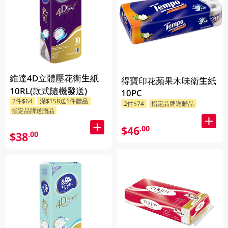
維達4D立體壓花衛生紙
得寶印花蘋果木味衛生紙
10RL(款式隨機發送)
10PC
2件$64
滿$158送1件贈品
2件$74
指定品牌送贈品
指定品牌送贈品
$46
.00
$38
.00