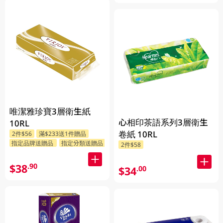
唯潔雅珍寶3層衛生紙
心相印茶語系列3層衛生
10RL
卷紙 10RL
2件$56
滿$233送1件贈品
指定品牌送贈品
指定分類送贈品
2件$58
$38
.90
$34
.00