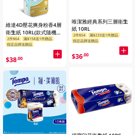
唯潔雅經典系列三層衛生
維達4D壓花爽身粉香4層
紙 10RL
衛生紙 10RL(款式隨機發
2件$54
滿$233送1件贈品
2件$64
滿$158送1件贈品
送)
指定品牌送贈品
指定品牌送贈品
$36
.00
$38
.00