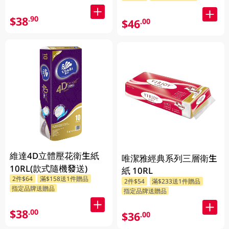
$38
.90
$46
.00
維達4D立體壓花衛生紙
唯潔雅經典系列三層衛生
10RL(款式隨機發送)
紙 10RL
2件$64
滿$158送1件贈品
2件$54
滿$233送1件贈品
指定品牌送贈品
指定品牌送贈品
$38
.00
$36
.00