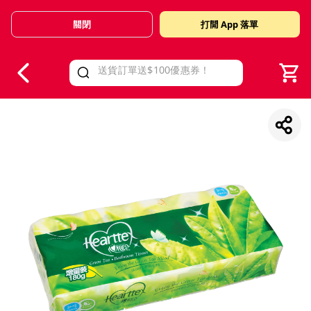
關閉
打開 App 落單
V
alid Until 30 June 2026