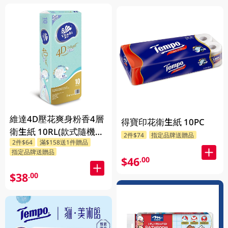
維達4D壓花爽身粉香4層
得寶印花衛生紙 10PC
衛生紙 10RL(款式隨機發
2件$74
指定品牌送贈品
2件$64
滿$158送1件贈品
送)
指定品牌送贈品
$46
.00
$38
.00