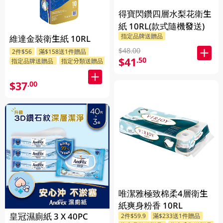
得寶閃鑽四層水梨花衛生
紙 10RL(款式隨機發送)
指定品牌送贈品
維達金裝衛生紙 10RL
$48.00
2件$56
滿$158送1件贈品
$41
.50
指定品牌送贈品
指定分類送贈品
$37
.00
唯潔雅極致棉柔4層衛生
紙爽身粉香 10RL
皇冠濕廁紙 3 X 40PC
2件$59.9
滿$233送1件贈品