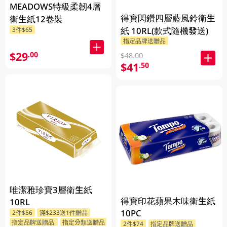
MEADOWS特級柔韌4層
得寶閃鑽四層藍風鈴衛生
衛生紙12卷裝
紙 10RL(款式隨機發送)
3件$65
指定品牌送贈品
$29
.00
$48.00
$41
.50
唯潔雅珍寶3層衛生紙
得寶印花蘋果木味衛生紙
10RL
10PC
2件$56
滿$233送1件贈品
指定品牌送贈品
指定分類送贈品
2件$74
指定品牌送贈品