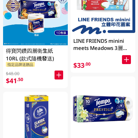
LINE FRIENDS minini
meets Meadows 3層立
得寶閃鑽四層衛生紙
體印花衛生紙 170g x 10
10RL (款式隨機發送)
卷 (包裝隨機發送)
$33
.00
指定品牌送贈品
$48.00
$41
.50