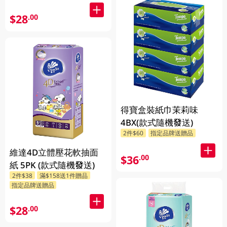
$28
.00
得寶盒裝紙巾茉莉味
4BX(款式隨機發送)
2件$60
指定品牌送贈品
維達4D立體壓花軟抽面
$36
.00
紙 5PK (款式隨機發送)
2件$38
滿$158送1件贈品
指定品牌送贈品
$28
.00