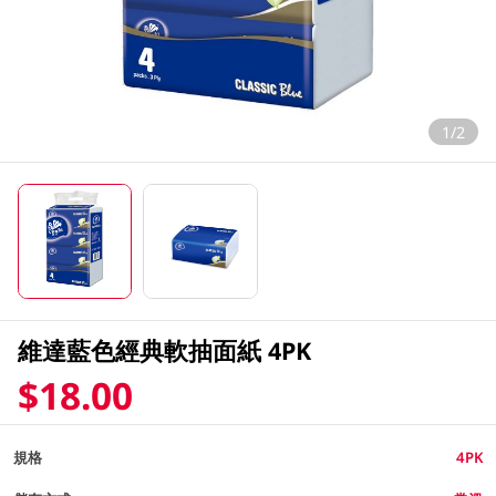
1/2
維達藍色經典軟抽面紙 4PK
$18.00
規格
4PK