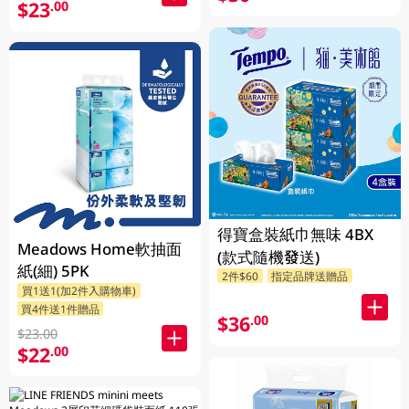
$23
.00
得寶盒裝紙巾無味 4BX
Meadows Home軟抽面
(款式隨機發送)
紙(細) 5PK
2件$60
指定品牌送贈品
買1送1(加2件入購物車)
買4件送1件贈品
$36
.00
$23.00
$22
.00