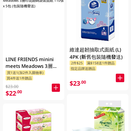
維達超韌抽取式面紙 (L)
4PK (新舊包裝隨機發送)
LINE FRIENDS minini
2件$25
滿$158送1件贈品
meets Meadows 3層印
指定品牌送贈品
花細碼袋裝面紙 110張 x
買1送1(加2件入購物車)
買4件送1件贈品
5包 (包裝隨機發送)
$23
.00
$23.00
$22
.00