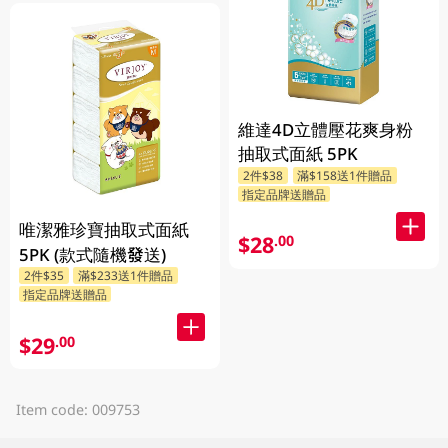
維達4D立體壓花爽身粉
抽取式面紙 5PK
2件$38
滿$158送1件贈品
指定品牌送贈品
唯潔雅珍寶抽取式面紙
$28
.00
5PK (款式隨機發送)
2件$35
滿$233送1件贈品
指定品牌送贈品
$29
.00
Item code: 009753