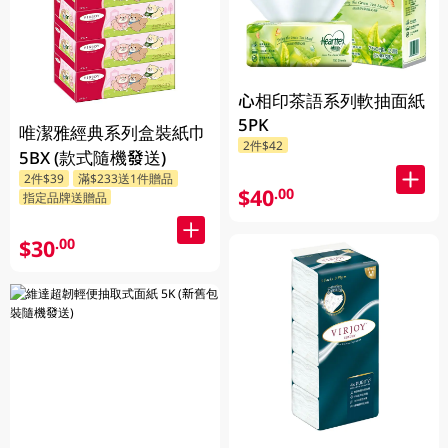
心相印茶語系列軟抽面紙
5PK
唯潔雅經典系列盒裝紙巾
2件$42
5BX (款式隨機發送)
2件$39
滿$233送1件贈品
$40
.00
指定品牌送贈品
$30
.00