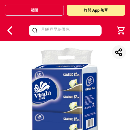
關閉
打開 App 落單
V
alid Until 30 June 2026