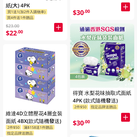
紙(大) 4PK
$30
.00
買1送1(加2件入購物車)
買4件送1件贈品
$23.00
$22
.00
得寶 水梨花味抽取式面紙
4PK (款式隨機發送)
2件$50
指定品牌送贈品
維達4D立體壓花4層盒裝
面紙 4BX(款式隨機發送)
$30
.00
2件$50
滿$158送1件贈品
指定品牌送贈品