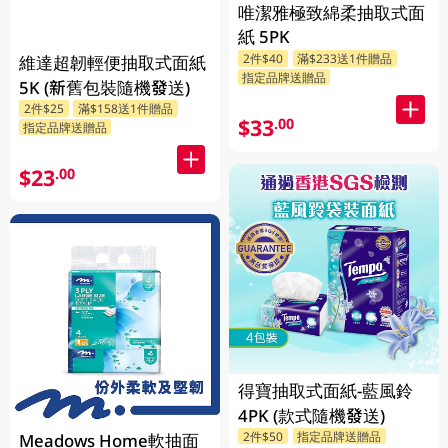
唯潔雅極致綿柔抽取式面
紙 5PK
2件$40
滿$233送1件贈品
維達超韌輕便抽取式面紙
指定品牌送贈品
5K (新舊包裝隨機發送)
2件$25
滿$158送1件贈品
$33
.00
指定品牌送贈品
$23
.00
得寶抽取式面紙-藍風鈴
4PK (款式隨機發送)
2件$50
指定品牌送贈品
Meadows Home軟抽面