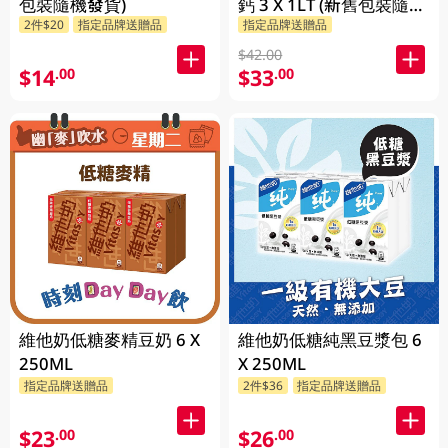
包裝隨機發貨)
鈣 3 X 1LT (新舊包裝隨機
2件$20
指定品牌送贈品
指定品牌送贈品
發貨)
$42.00
$14
$33
.00
.00
維他奶低糖麥精豆奶 6 X
維他奶低糖純黑豆漿包 6
250ML
X 250ML
指定品牌送贈品
2件$36
指定品牌送贈品
$23
$26
.00
.00