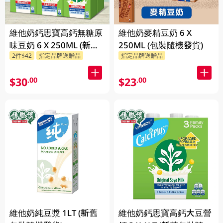
維他奶鈣思寶高鈣無糖原
維他奶麥精豆奶 6 X
味豆奶 6 X 250ML (新舊
250ML (包裝隨機發貨)
2件$42
指定品牌送贈品
指定品牌送贈品
包裝隨機發貨)
$30
$23
.00
.00
維他奶純豆漿 1LT (新舊
維他奶鈣思寶高鈣大豆營