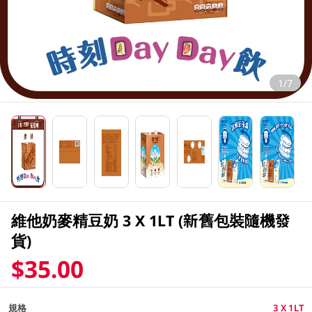
1/7
維他奶麥精豆奶 3 X 1LT (新舊包裝隨機發
貨)
$35.00
規格
3 X 1LT