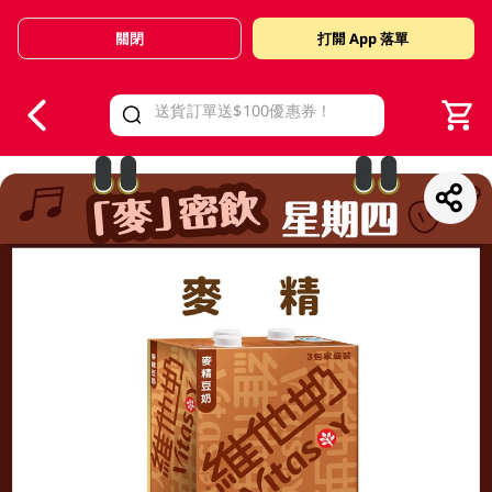
關閉
打開 App 落單
V
alid Until 30 June 2026