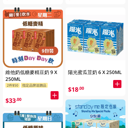
維他奶低糖麥精豆奶 9 X
陽光蜜瓜荳奶 6 X 250ML
250ML
2件$50
指定品牌送贈品
$18
.00
$33
.00