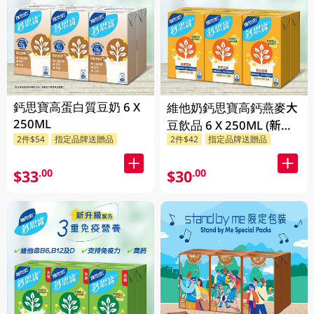
鈣思寶高蛋白質豆奶 6 X
維他奶鈣思寶高鈣燕麥大
250ML
豆飲品 6 X 250ML (新舊
2件$54
指定品牌送贈品
2件$42
指定品牌送贈品
包裝隨機發貨)
$33
$30
.00
.00