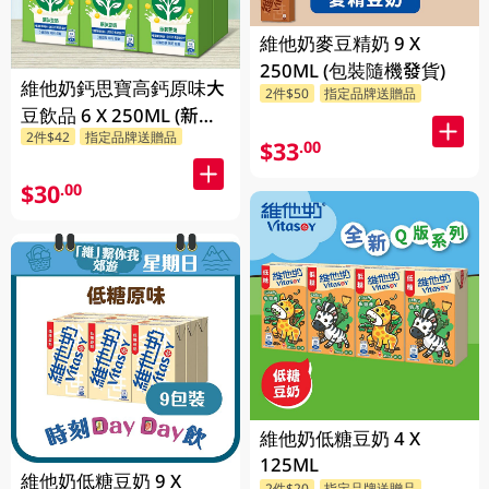
維他奶麥豆精奶 9 X
250ML (包裝隨機發貨)
維他奶鈣思寶高鈣原味大
2件$50
指定品牌送贈品
豆飲品 6 X 250ML (新舊
2件$42
指定品牌送贈品
包裝隨機發貨) 6 X
$33
.00
250ML
$30
.00
維他奶低糖豆奶 4 X
125ML
維他奶低糖豆奶 9 X
2件$20
指定品牌送贈品