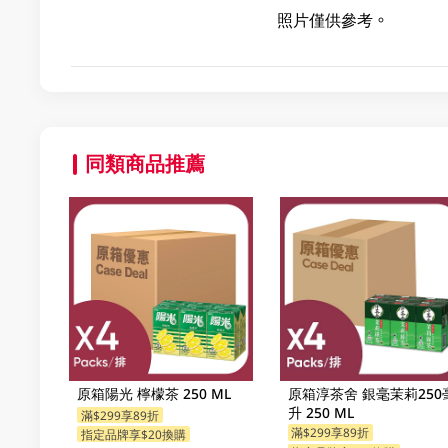
照片僅供參考。
同類商品推薦
原箱陽光 檸檬茶 250 ML
原箱淳茶舍 銀毫茉莉250
升 250 ML
滿$299享89折
滿$299享89折
指定品牌享$20換購