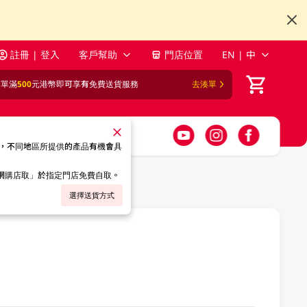
註冊 | 登入
客戶幫助
門店位置
EN | 中
訂單滿
500
元港幣即可享有免費送貨服務
去湊單
，不同地區所提供的產品有機會具
「網購店取」於指定門店免費自取。
選擇送貨方式