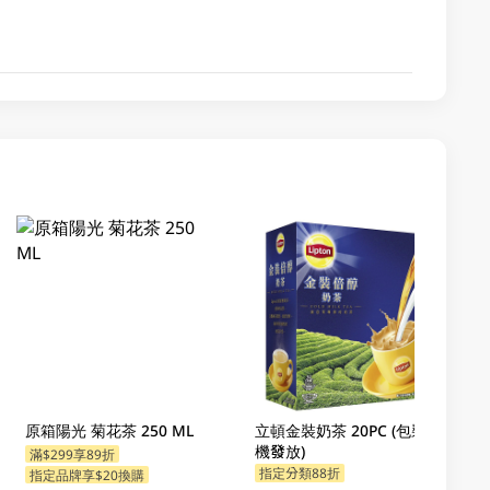
原箱陽光 菊花茶 250 ML
立頓金裝奶茶 20PC (包裝隨
機發放)
滿$299享89折
指定分類88折
指定品牌享$20換購