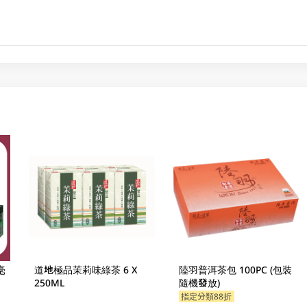
毫
道地極品茉莉味綠茶 6 X
陸羽普洱茶包 100PC (包裝
250ML
隨機發放)
指定分類88折