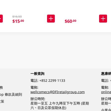
$16.50
$15
$60
.00
.00
一般查詢
惠康
電話:
+852 2299 1133
電話:
務
電郵:
電郵:
wellcomecs@DFIretailgroup.com
onlin
App 條款及細則
辦公時間:
辦公時
政策
星期一至五 上午九時至下午五時 (星期
星期一
六、日及公眾假期休息)
企業