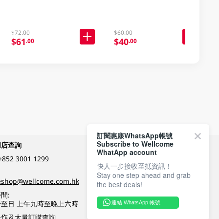
$72.00
$60.00
$61
$40
.00
.00
訂閱惠康WhatsApp帳號
Subscribe to Wellcome
網店查詢
付款方式
WhatApp account
+852 3001 1299
快人一步接收至抵資訊！
Stay one step ahead and grab
關注我們
eshop@wellcome.com.hk
the best deals!
間:
至日 上午九時至晚上六時
連結 WhatsApp 帳號
優質纲店認證
合作及大量訂購查詢