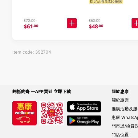
指定品牌享$20換購
$72.00
$68.00
$61
$48
.00
.00
Item code: 392704
夠抵夠齊 一APP買到 立即下載
關於惠康
關於惠康
推廣活動及服
惠康 Whats
門市退/換貨
門店位置