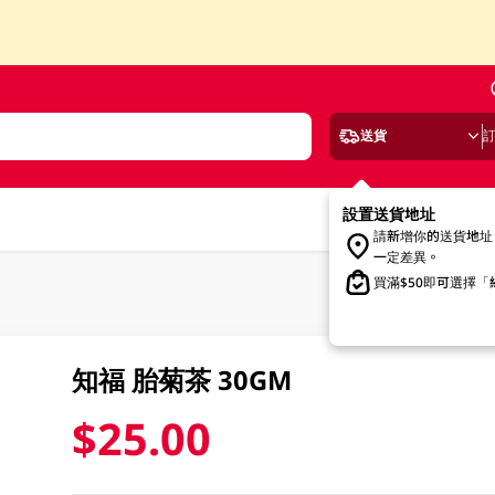
送貨
設置送貨地址
請新增你的送貨地址
一定差異。
買滿$50即可選擇
知福 胎菊茶 30GM
$25.00