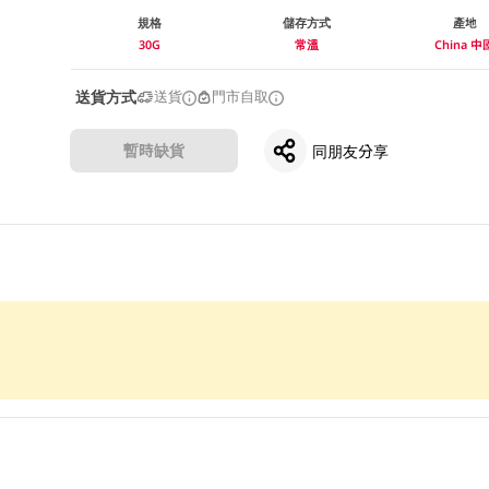
規格
儲存方式
產地
30G
常溫
China 中
送貨方式
送貨
門市自取
暫時缺貨
同朋友分享