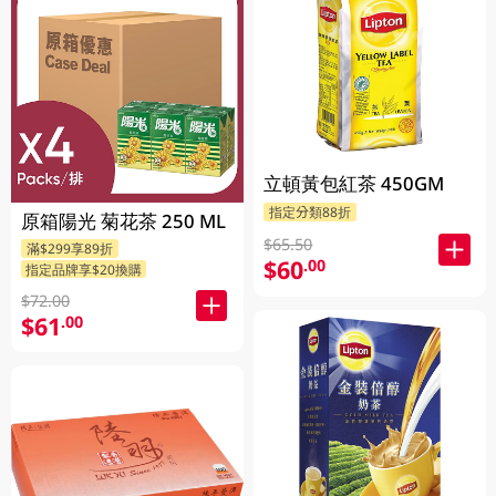
立頓黃包紅茶 450GM
指定分類88折
原箱陽光 菊花茶 250 ML
$65.50
滿$299享89折
$60
.00
指定品牌享$20換購
$72.00
$61
.00