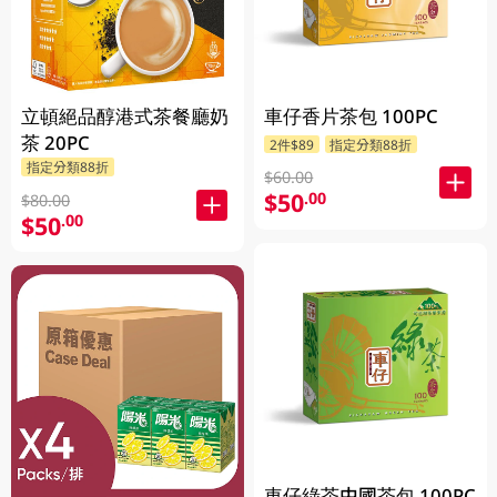
立頓絕品醇港式茶餐廳奶
車仔香片茶包 100PC
茶 20PC
2件$89
指定分類88折
指定分類88折
$60.00
$50
.00
$80.00
$50
.00
車仔綠茶中國茶包 100PC