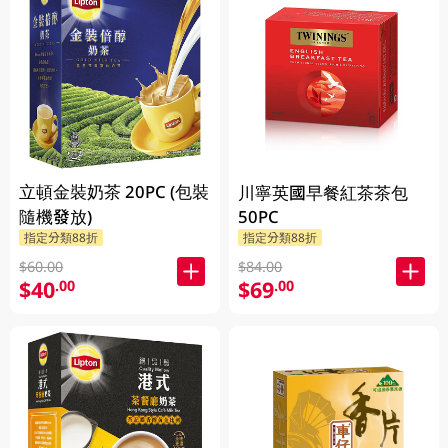
立頓金裝奶茶 20PC (包裝
川寧英國早餐紅茶茶包
隨機發放)
50PC
指定分類88折
指定分類88折
$60.00
$84.00
$40
$69
.00
.00