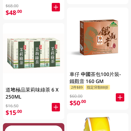
$68.00
$48
.00
車仔 中國茶包100片裝-
鐵觀音 160 GM
2件$89
指定分類88折
道地極品茉莉味綠茶 6 X
$60.00
250ML
$50
.00
$16.50
$15
.00