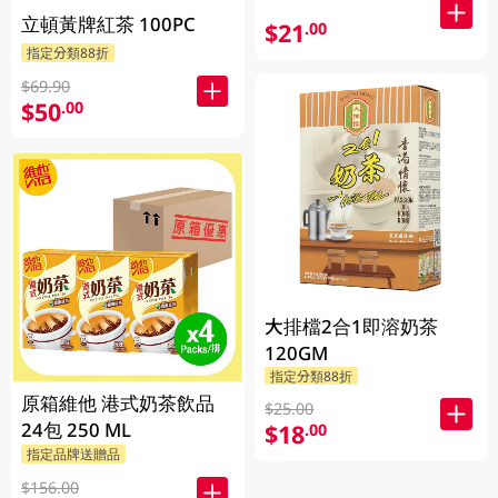
立頓黃牌紅茶 100PC
$21
.00
指定分類88折
$69.90
$50
.00
大排檔2合1即溶奶茶
120GM
指定分類88折
原箱維他 港式奶茶飲品
$25.00
24包 250 ML
$18
.00
指定品牌送贈品
$156.00