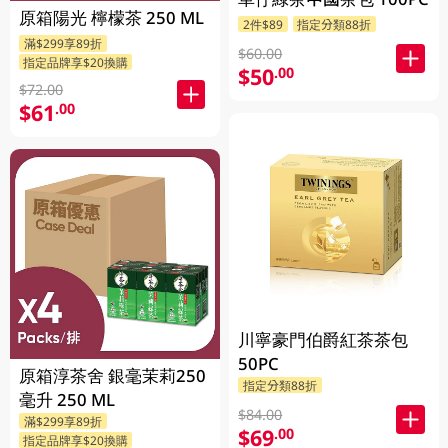
原箱陽光 檸檬茶 250 ML
2件$89
指定分類88折
滿$299享89折
$60.00
指定品牌享$20換購
$50
.00
$72.00
$61
.00
川寧豪門伯爵紅茶茶包
50PC
原箱淳茶舍 銀毫茉莉250
指定分類88折
毫升 250 ML
$84.00
滿$299享89折
$69
.00
指定品牌享$20換購