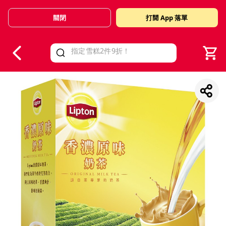
關閉
打開 App 落單
V
alid Until 30 June 2026