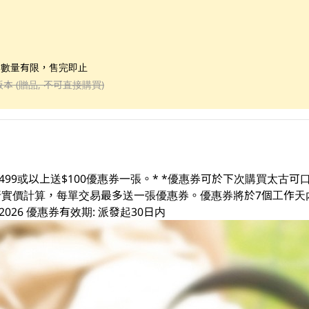
；數量有限，售完即止
版本 (贈品, 不可直接購買)
499或以上送$100優惠券一張。* *優惠券可於下次購買太古
易及折實價計算，每單交易最多送一張優惠券。優惠券將於7個工作天
3/08/2026 優惠券有效期: 派發起30日内