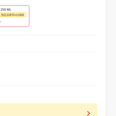
50 ML
指定品牌享$20換購
0