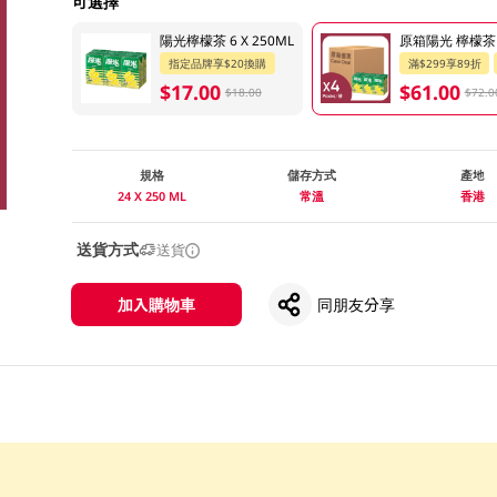
可選擇
陽光檸檬茶 6 X 250ML
原箱陽光 檸檬茶 2
指定品牌享$20換購
滿$299享89折
$17.00
$61.00
$18.00
$72.0
規格
儲存方式
產地
24 X 250 ML
常溫
香港
送貨方式
送貨
加入購物車
同朋友分享