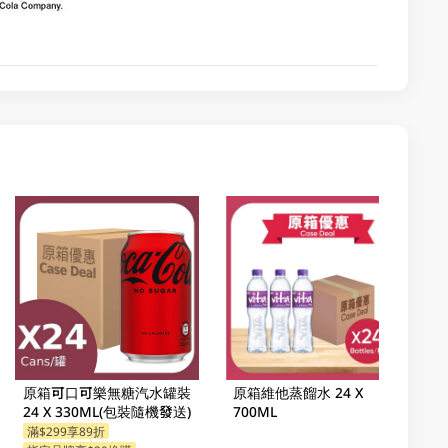
原箱可口可樂無糖汽水罐裝
原箱維他蒸餾水 24 X
24 X 330ML(包裝隨機發送)
700ML
滿$299享89折