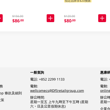
指定品牌享$20換購
$156.00
$120.00
$86
$80
.00
.00
一般查詢
惠康
電話:
+852 2299 1133
電話:
務
電郵:
電郵:
wellcomecs@DFIretailgroup.com
onlin
App 條款及細則
辦公時間:
辦公時
政策
星期一至五 上午九時至下午五時 (星期
星期一
六、日及公眾假期休息)
企業