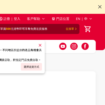
註冊 | 登入
客戶幫助
門店位置
EN | 中
訂單滿
500
元港幣即可享有免費送貨服務
去湊單
，不同地區所提供的產品有機會具
「網購店取」於指定門店免費自取。
選擇送貨方式