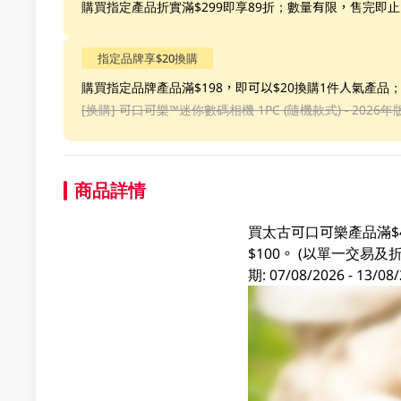
購買指定產品折實滿$299即享89折；數量有限，售完即止
指定品牌享$20換購
購買指定品牌產品滿$198，即可以$20換購1件人氣產品
[换購]
可口可樂™️迷你數碼相機 1PC (隨機款式) - 2026年
商品詳情
買太古可口可樂產品滿$
$100。 (以單一交
期: 07/08/2026 - 1