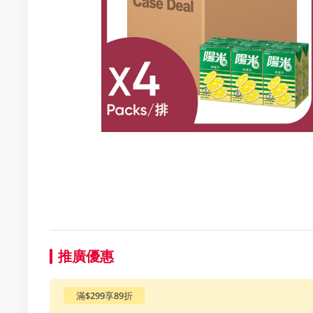
推廣優惠
滿$299享89折