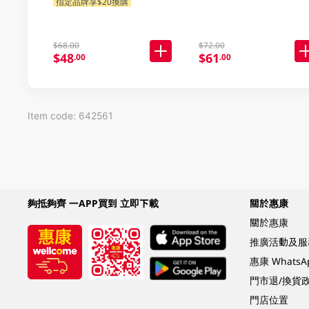
指定品牌享$20換購
$68.00
$72.00
$48
$61
.00
.00
Item code: 642561
夠抵夠齊 一APP買到 立即下載
關於惠康
關於惠康
推廣活動及服
惠康 Whats
門市退/換貨
門店位置