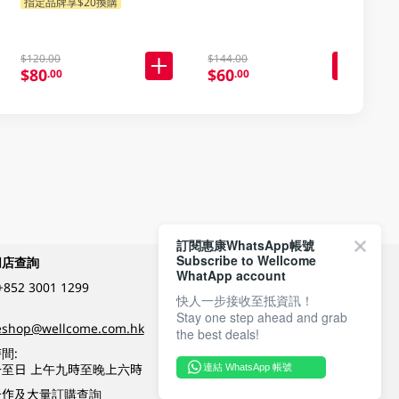
指定品牌享$20換購
$120.00
$144.00
$80
$60
.00
.00
訂閱惠康WhatsApp帳號
Subscribe to Wellcome
網店查詢
付款方式
WhatApp account
+852 3001 1299
快人一步接收至抵資訊！
Stay one step ahead and grab
關注我們
eshop@wellcome.com.hk
the best deals!
間:
至日 上午九時至晚上六時
連結 WhatsApp 帳號
優質纲店認證
合作及大量訂購查詢