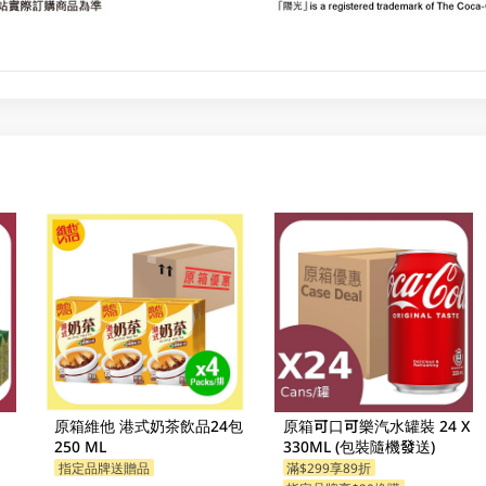
原箱維他 港式奶茶飲品24包
原箱可口可樂汽水罐裝 24 X
250 ML
330ML (包裝隨機發送)
指定品牌送贈品
滿$299享89折