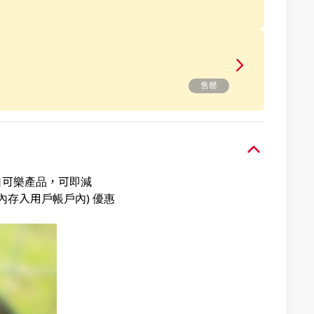
售罄
可口可樂產品，可即減
內存入用戶帳戶內) 優惠