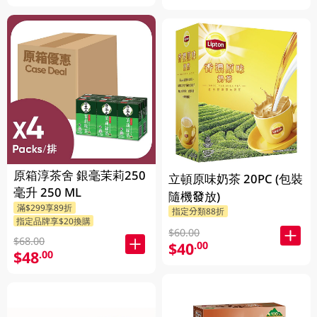
原箱淳茶舍 銀毫茉莉250
立頓原味奶茶 20PC (包裝
毫升 250 ML
隨機發放)
滿$299享89折
指定分類88折
指定品牌享$20換購
$60.00
$68.00
$40
.00
$48
.00