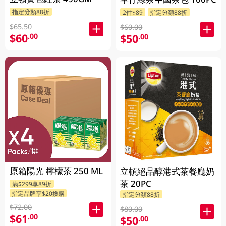
指定分類88折
2件$89
指定分類88折
$65.50
$60.00
$60
.00
$50
.00
原箱陽光 檸檬茶 250 ML
立頓絕品醇港式茶餐廳奶
茶 20PC
滿$299享89折
指定品牌享$20換購
指定分類88折
$72.00
$80.00
$61
.00
$50
.00