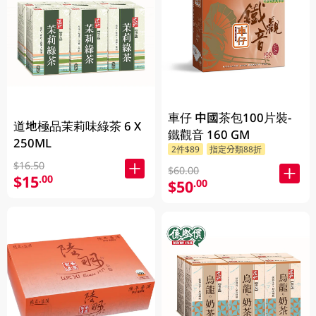
車仔 中國茶包100片裝-
道地極品茉莉味綠茶 6 X
鐵觀音 160 GM
250ML
2件$89
指定分類88折
$16.50
$60.00
$15
.00
$50
.00