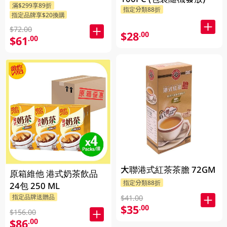
滿$299享89折
指定分類88折
指定品牌享$20換購
$72.00
$28
.00
$61
.00
大聯港式紅茶茶膽 72GM
原箱維他 港式奶茶飲品
指定分類88折
24包 250 ML
指定品牌送贈品
$41.00
$35
.00
$156.00
$86
.00