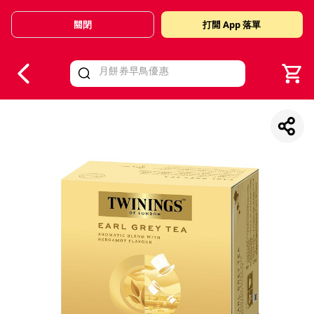
關閉
打開 App 落單
V
alid Until 30 June 2026