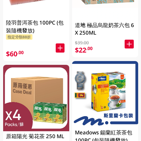
陸羽普洱茶包 100PC (包
道地 極品烏龍奶茶六包 6
裝隨機發放)
X 250ML
指定分類88折
$39.00
$22
.00
$60
.00
Meadows 鍚蘭紅茶茶包
原箱陽光 菊花茶 250 ML
100PC (包裝隨機發放)