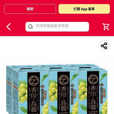
關閉
打開 App 落單
V
alid Until 30 June 2026