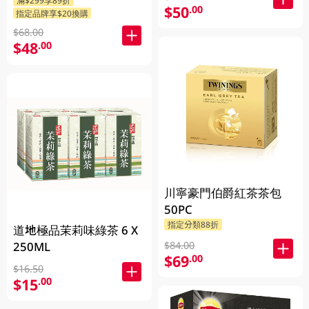
滿$299享89折
$50
.00
指定品牌享$20換購
$68.00
$48
.00
川寧豪門伯爵紅茶茶包
50PC
指定分類88折
道地極品茉莉味綠茶 6 X
$84.00
250ML
$69
.00
$16.50
$15
.00