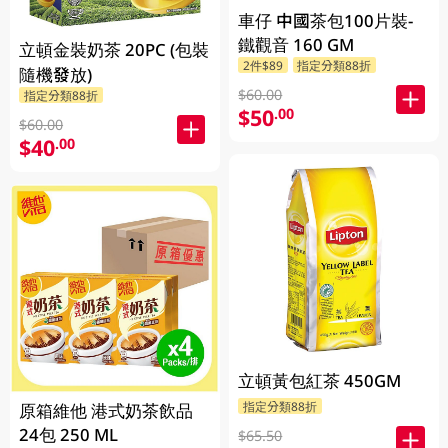
車仔 中國茶包100片裝-
鐵觀音 160 GM
立頓金裝奶茶 20PC (包裝
2件$89
指定分類88折
隨機發放)
$60.00
指定分類88折
$50
.00
$60.00
$40
.00
立頓黃包紅茶 450GM
指定分類88折
原箱維他 港式奶茶飲品
24包 250 ML
$65.50