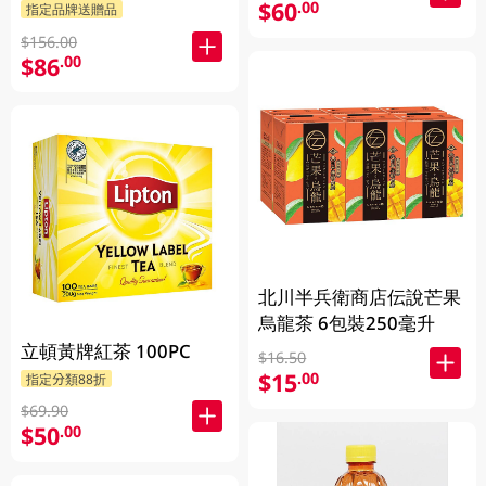
$60
.00
指定品牌送贈品
$156.00
$86
.00
北川半兵衛商店伝說芒果
烏龍茶 6包裝250毫升
立頓黃牌紅茶 100PC
$16.50
$15
.00
指定分類88折
$69.90
$50
.00