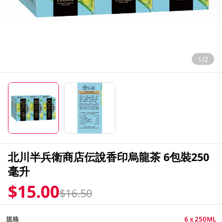
1/2
北川半兵衛商店伝說香印烏龍茶 6包裝250
毫升
$15.00
$16.50
規格
6 x 250ML