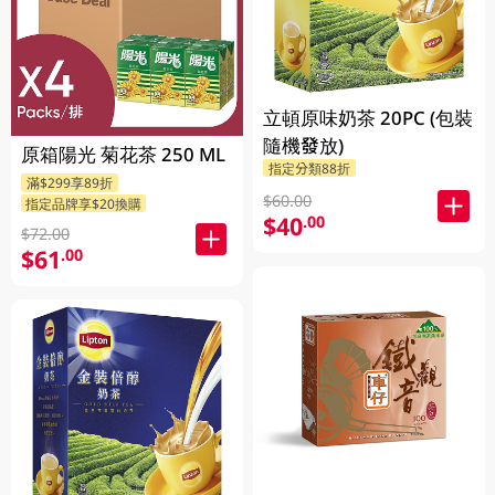
立頓原味奶茶 20PC (包裝
隨機發放)
原箱陽光 菊花茶 250 ML
指定分類88折
滿$299享89折
$60.00
指定品牌享$20換購
$40
.00
$72.00
$61
.00