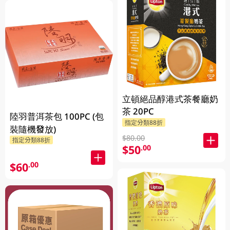
立頓絕品醇港式茶餐廳奶
茶 20PC
陸羽普洱茶包 100PC (包
指定分類88折
裝隨機發放)
$80.00
指定分類88折
$50
.00
$60
.00