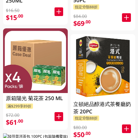
50PC
250ML
指定分類88折
$16.50
$15
.00
$84.00
$69
.00
原箱陽光 菊花茶 250 ML
立頓絕品醇港式茶餐廳奶
滿$299享89折
茶 20PC
$72.00
指定分類88折
$61
.00
$80.00
$50
.00