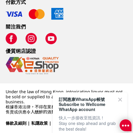
付款方式
關注我們
優質纲店認證
Under the law of Hong Kong, intoxicating liquor must not
be sold or supplied to a minor (under 18) in the course of
訂閱惠康WhatsApp帳號
business.
Subscribe to Wellcome
根據香港法律，不得在業務過程中，向未成年人 (18 歲以下人士)
WhatApp account
售賣或供應令人醺醉的酒類。
快人一步接收至抵資訊！
條款及細則
|
私隱政策
|
DFI零售集團
Stay one step ahead and grab
the best deals!