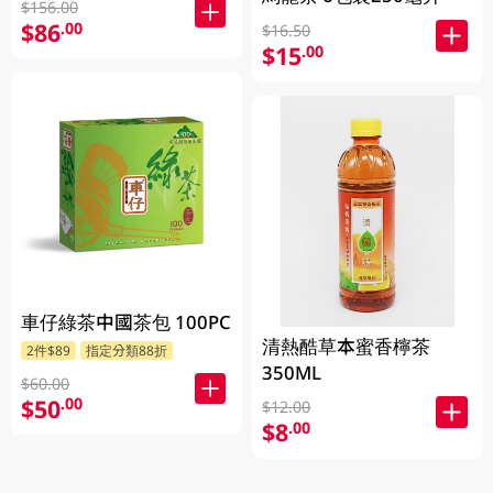
$156.00
$86
.00
$16.50
$15
.00
車仔綠茶中國茶包 100PC
清熱酷草本蜜香檸茶
2件$89
指定分類88折
350ML
$60.00
$50
.00
$12.00
$8
.00