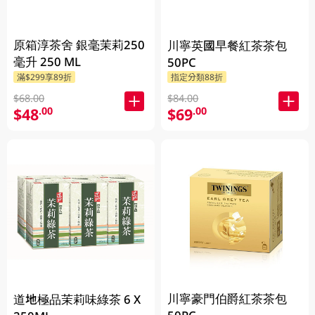
原箱淳茶舍 銀毫茉莉250
川寧英國早餐紅茶茶包
毫升 250 ML
50PC
滿$299享89折
指定分類88折
$68.00
$84.00
$48
$69
.00
.00
川寧豪門伯爵紅茶茶包
道地極品茉莉味綠茶 6 X