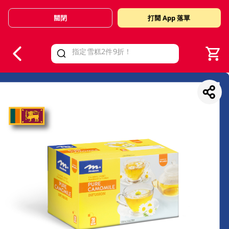
關閉
打開 App 落單
V
alid Until 30 June 2026