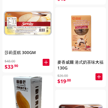
莎莉蛋糕 300GM
$48.00
麥香威爾 港式奶茶味大福
$33
.90
130G
$26.00
$19
.00