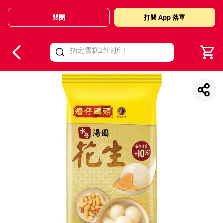
關閉
打開 App 落單
V
alid Until 30 June 2026