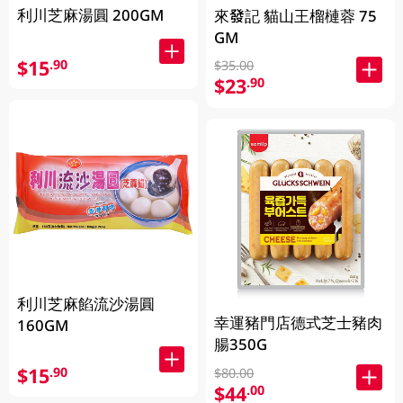
利川芝麻湯圓 200GM
來發記 貓山王榴槤蓉 75
GM
$15
.90
$35.00
$23
.90
利川芝麻餡流沙湯圓
幸運豬門店德式芝士豬肉
160GM
腸350G
$15
.90
$80.00
$44
.00