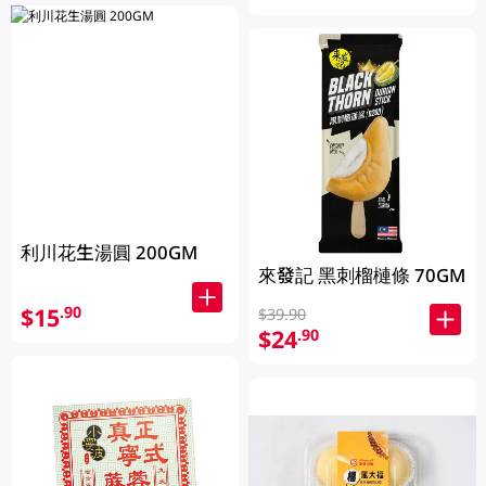
利川花生湯圓 200GM
來發記 黑刺榴槤條 70GM
$15
.90
$39.90
$24
.90