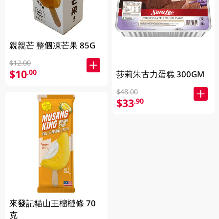
親親芒 整個凍芒果 85G
$12.00
$10
.00
莎莉朱古力蛋糕 300GM
$48.00
$33
.90
來發記貓山王榴槤條 70
克