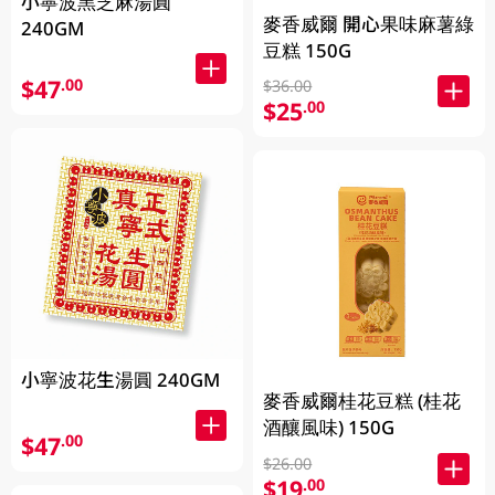
小寧波黑芝麻湯圓
麥香威爾 開心果味麻薯綠
240GM
豆糕 150G
$47
.00
$36.00
$25
.00
小寧波花生湯圓 240GM
麥香威爾桂花豆糕 (桂花
酒釀風味) 150G
$47
.00
$26.00
$19
.00