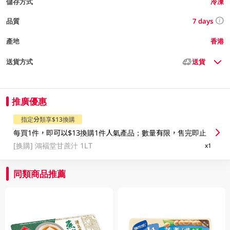
儲存方式
冷凍
7 days
品質
產地
香港
送貨方式
送貨
推廣優惠
指定分類享$13換購
每買1件，即可以$13換購1件人氣產品；數量有限，售完即止
[换購]
鴻褔堂甘蔗汁 1LT
x1
同類商品推薦