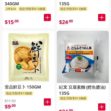
340GM
135G
2件$24
指定分類享$13換購
指定分類享$13換購
$15
$24
.00
.00
壹品鮮豆卜 150GM
紀文 豆腐素麵 (鰹魚醬油)
135G
指定分類享$13換購
指定分類享$13換購
$11.50
$9
.00
.00