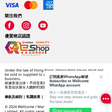
關注我們
優質纲店認證
Under the law of Hong Kong, intoxicating liquor must not
be sold or supplied to a minor (under 18) in the course of
訂閱惠康WhatsApp帳號
business.
Subscribe to Wellcome
根據香港法律，不得在業務過程中，向未成年人 (18 歲以下人士)
WhatApp account
售賣或供應令人醺醉的酒類。
快人一步接收至抵資訊！
Stay one step ahead and grab
條款及細則
|
私隱政策
|
DFI零售集團
the best deals!
© 2024 Wellcome / Market Place. The Dairy Farm Company
連結 WhatsApp 帳號
Limited. All rights reserved.