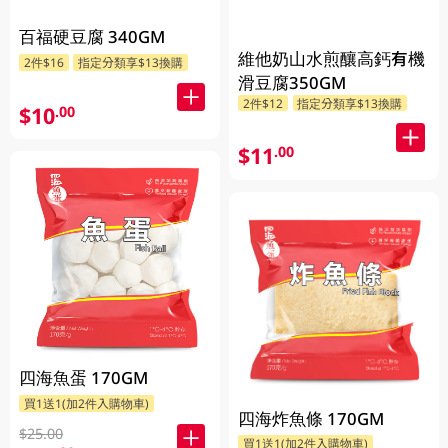
百福硬豆腐 340GM
維他奶山水煎釀高鈣有機
2件$16
指定分類享$13換購
滑豆腐350GM
2件$12
指定分類享$13換購
$10
.00
$11
.00
四海魚蛋 170GM
買1送1(加2件入購物車)
四海炸魚條 170GM
$25.00
買1送1(加2件入購物車)