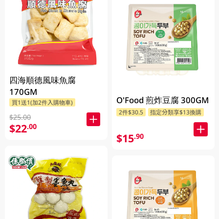
四海順德風味魚腐
170GM
O'Food 煎炸豆腐 300GM
買1送1(加2件入購物車)
2件$30.5
指定分類享$13換購
$25.00
$22
.00
$15
.90