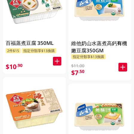
百福蒸煮豆腐 350ML
維他奶山水蒸煮高鈣有機
嫩豆腐350GM
2件$15
指定分類享$13換購
指定分類享$13換購
$10
.90
$11.00
$7
.50