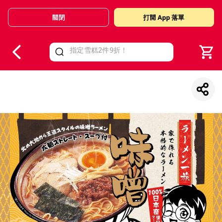
關閉
打開 App 落單
V
alid Until 30 June 2026