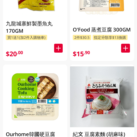
九龍城寨鮮製墨魚丸
O'Food 蒸煮豆腐 300GM
170GM
買1送1(加2件入購物車)
2件$30.5
指定分類享$13換購
$20
$15
.00
.90
Ourhome韓國硬豆腐
紀文 豆腐素麵 (胡麻味)