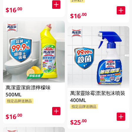
$16
.00
$16
.00
萬潔靈潔廁漂檸檬味
萬潔靈除霉漂潔泡沫噴裝
500ML
400ML
指定品牌送贈品
指定品牌送贈品
$16
.00
$25
.00