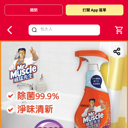
關閉
打開 App 落單
V
alid Until 30 June 2026