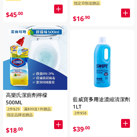
指定分類送贈品
$45
.00
$16
.90
高樂氏潔廁劑檸檬
藍威寶多用途濃縮清潔劑
500ML
1LT
2件$29
滿$99送1件贈品
2件$58
指定品牌送贈品
$39
.00
$18
.00