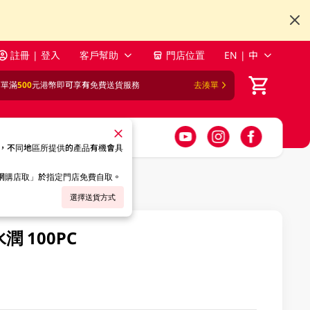
註冊 | 登入
客戶幫助
門店位置
EN | 中
訂單滿
500
元港幣即可享有免費送貨服務
去湊單
，不同地區所提供的產品有機會具
「網購店取」於指定門店免費自取。
選擇送貨方式
 100PC