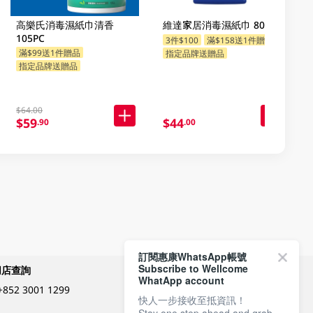
高樂氏消毒濕紙巾清香
維達家居消毒濕紙巾 80PC
105PC
3件$100
滿$158送1件贈品
滿$99送1件贈品
指定品牌送贈品
指定品牌送贈品
$64.00
$59
$44
.90
.00
訂閱惠康WhatsApp帳號
Subscribe to Wellcome
網店查詢
付款方式
WhatApp account
+852 3001 1299
快人一步接收至抵資訊！