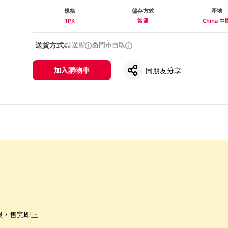
規格
儲存方式
產地
1PK
常溫
China 中
送貨方式
送貨
門市自取
加入購物車
同朋友分享
限，售完即止