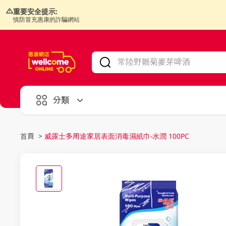
重要安全提示:
慎防冒充惠康的詐騙網站
V
alid Until 30 June 2026
分類
首頁
>
威露士多用途家居表面消毒濕紙巾-水潤 100PC