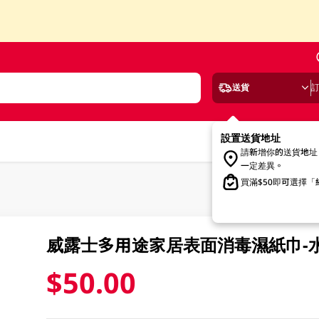
送貨
設置送貨地址
請新增你的送貨地址
一定差異。
買滿$50即可選擇
威露士多用途家居表面消毒濕紙巾-水潤
$50.00