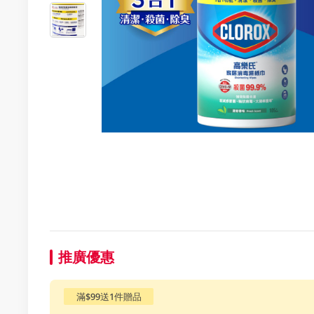
推廣優惠
滿$99送1件贈品