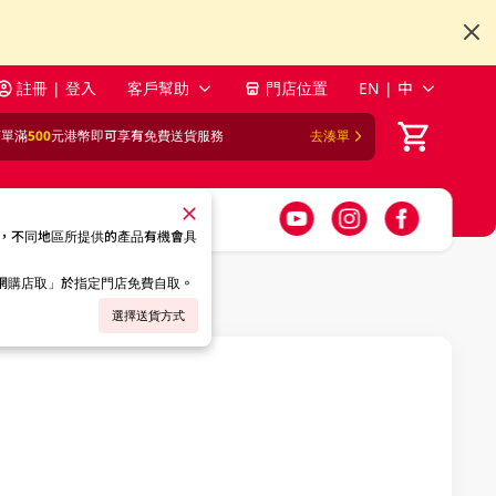
註冊 | 登入
客戶幫助
門店位置
EN | 中
訂單滿
500
元港幣即可享有免費送貨服務
去湊單
，不同地區所提供的產品有機會具
「網購店取」於指定門店免費自取。
選擇送貨方式