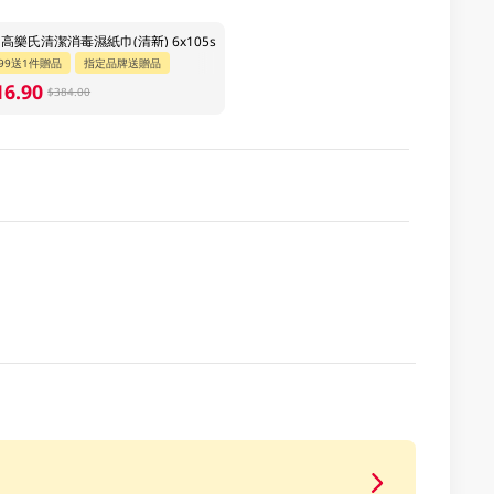
 高樂氏清潔消毒濕紙巾(清新) 6x105s
99送1件贈品
指定品牌送贈品
16.90
$384.00