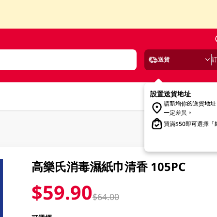
送貨
設置送貨地址
請新增你的送貨地址
一定差異。
買滿$50即可選擇
高樂氏消毒濕紙巾清香 105PC
$59.90
$64.00