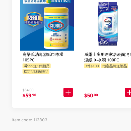
高樂氏消毒濕紙巾檸檬
威露士多用途家居表面消
105PC
濕紙巾-水潤 100PC
滿$99送1件贈品
3件$100
指定品牌送贈品
指定品牌送贈品
$64.00
$59
$50
.90
.00
Item code: 113803