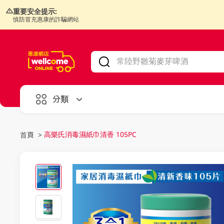
重要安全提示:
慎防冒充惠康的詐騙網站
V
alid Until 30 June 2026
分類
高樂氏消毒濕紙巾清香 105PC
首頁
>