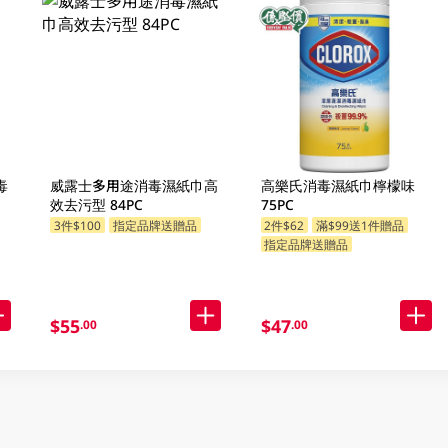
毒
威露士多用途消毒濕紙巾高
高樂氏消毒濕紙巾檸檬味
效去污型 84PC
75PC
3件$100
指定品牌送贈品
2件$62
滿$99送1件贈品
指定品牌送贈品
$55
$47
.00
.00