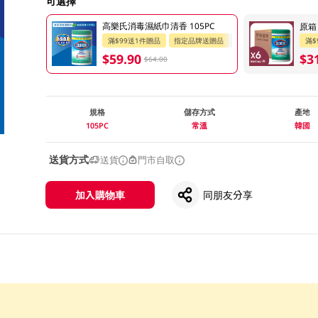
可選擇
高樂氏消毒濕紙巾清香 105PC
原箱
滿$99送1件贈品
指定品牌送贈品
滿$
$59.90
$3
$64.00
規格
儲存方式
產地
105PC
常溫
韓國
送貨方式
送貨
門市自取
加入購物車
同朋友分享