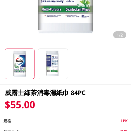
1/2
威露士綠茶消毒濕紙巾 84PC
$55.00
規格
1PK