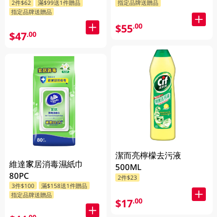
2件$62
滿$99送1件贈品
指定品牌送贈品
機發放)
指定品牌送贈品
$55
.00
$47
.00
潔而亮檸檬去污液
維達家居消毒濕紙巾
500ML
80PC
2件$23
3件$100
滿$158送1件贈品
指定品牌送贈品
$17
.00