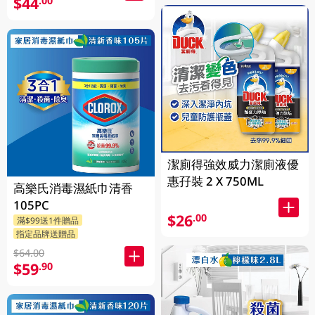
$44
.00
潔廁得強效威力潔廁液優
惠孖裝 2 X 750ML
高樂氏消毒濕紙巾清香
105PC
$26
.00
滿$99送1件贈品
指定品牌送贈品
$64.00
$59
.90