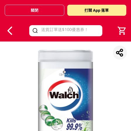
關閉
打開 App 落單
V
alid Until 30 June 2026