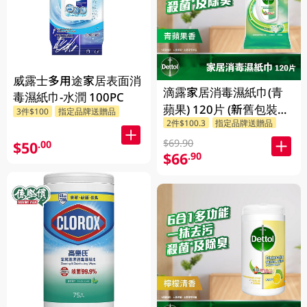
威露士多用途家居表面消
滴露家居消毒濕紙巾(青
毒濕紙巾-水潤 100PC
蘋果) 120片 (新舊包裝隨
3件$100
指定品牌送贈品
2件$100.3
指定品牌送贈品
機發放)
$69.90
$50
.00
$66
.90