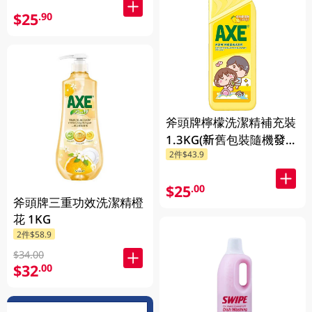
$25
.90
斧頭牌檸檬洗潔精補充裝
1.3KG(新舊包裝隨機發
2件$43.9
送)
$25
.00
斧頭牌三重功效洗潔精橙
花 1KG
2件$58.9
$34.00
$32
.00