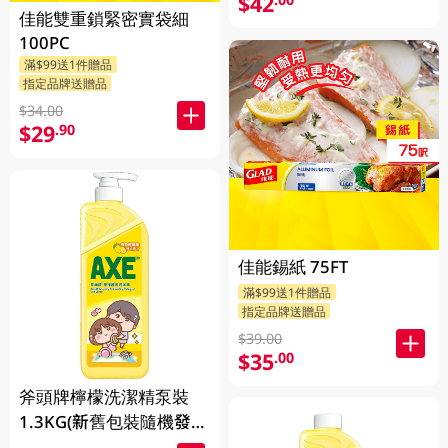
$42
佳能雙重鎖緊密實袋細
100PC
滿$99送1件贈品
指定品牌送贈品
$34.00
$29
.90
佳能錫紙 75FT
滿$99送1件贈品
指定品牌送贈品
$39.00
$35
.00
斧頭牌檸檬洗潔精泵裝
1.3KG(新舊包裝隨機發
送)