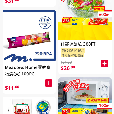
$31
佳能保鮮紙 300FT
滿$99送1件贈品
指定品牌送贈品
$31.00
Meadows Home壓紋食
$26
.90
物袋(大) 100PC
$11
.00