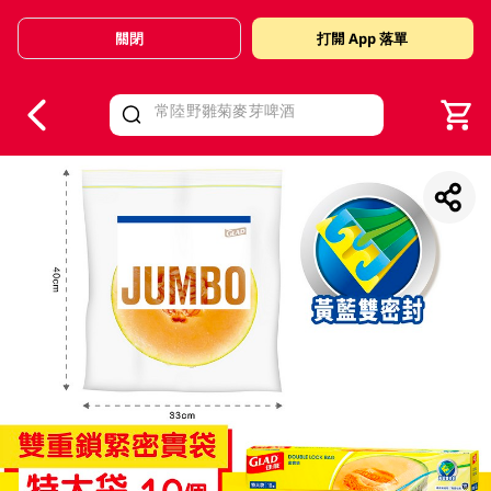
關閉
打開 App 落單
V
alid Until 30 June 2026