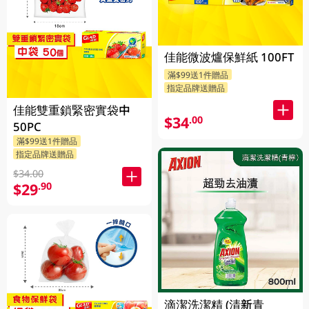
佳能微波爐保鮮紙 100FT
滿$99送1件贈品
指定品牌送贈品
佳能雙重鎖緊密實袋中
$34
.00
50PC
滿$99送1件贈品
指定品牌送贈品
$34.00
$29
.90
滴潔洗潔精 (清新青