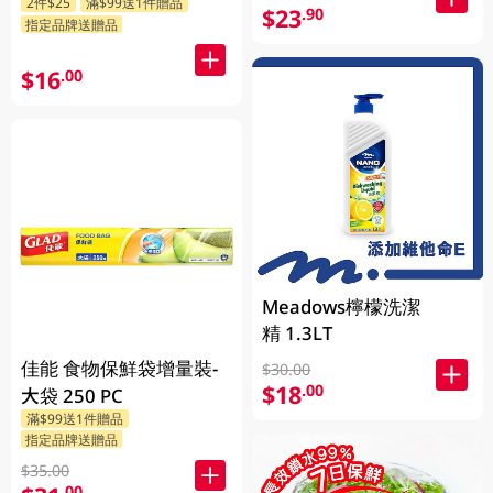
2件$25
滿$99送1件贈品
$23
.90
指定品牌送贈品
$16
.00
Meadows檸檬洗潔
精 1.3LT
佳能 食物保鮮袋增量裝-
$30.00
$18
.00
大袋 250 PC
滿$99送1件贈品
指定品牌送贈品
$35.00
.00