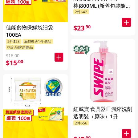
檸)800ML (新舊包裝隨機
2件$42
發貨)
$23
.90
佳能食物保鮮袋細袋
100EA
2件$23
滿$99送1件贈品
指定品牌送贈品
$16.00
$15
.00
紅威寶 食具器皿濃縮洗劑
透明裝（原味）1升
2件$56
.00