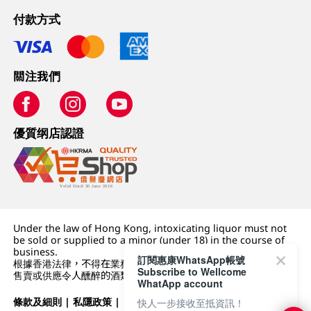
付款方式
關注我們
優質纲店認證
Under the law of Hong Kong, intoxicating liquor must not
be sold or supplied to a minor (under 18) in the course of
business.
訂閱惠康WhatsApp帳號
根據香港法律，不得在業務過程中，向未成年人 (18 歲以下人士)
Subscribe to Wellcome
售賣或供應令人醺醉的酒類。
WhatApp account
條款及細則
|
私隱政策
|
DFI零售集團
快人一步接收至抵資訊！