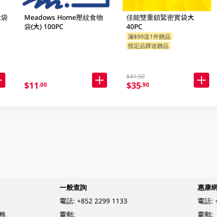
大袋
Meadows Home壓紋食物
佳能雙重鎖緊密實袋大
袋(大) 100PC
40PC
滿$99送1件贈品
指定品牌送贈品
$41.50
$11
$35
.00
.90
一般查詢
惠康
電話:
+852 2299 1133
電話:
務
電郵:
電郵: