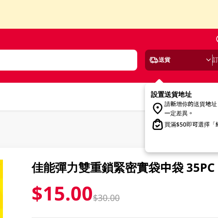
送貨
設置送貨地址
請新增你的送貨地址
一定差異。
買滿$50即可選擇
佳能彈力雙重鎖緊密實袋中袋 35PC
$15.00
$30.00