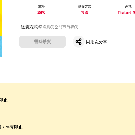
規格
儲存方式
產地
35PC
常溫
Thailand 
送貨方式
送貨
門市自取
暫時缺貨
同朋友分享
即止
限，售完即止