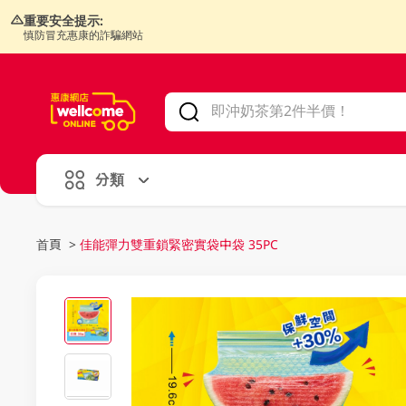
重要安全提示:
慎防冒充惠康的詐騙網站
V
alid Until 30 June 2026
分類
首頁
>
佳能彈力雙重鎖緊密實袋中袋 35PC