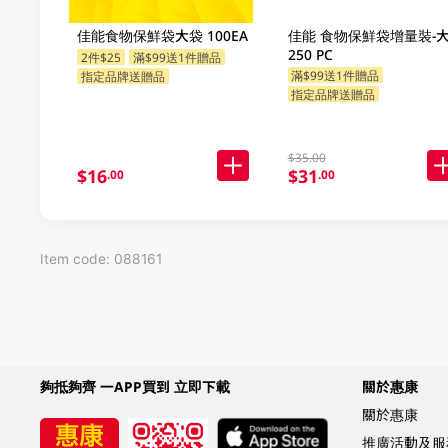
佳能食物保鮮袋大袋 100EA
佳能 食物保鮮袋增量裝-
250 PC
2件$25
滿$99送1件贈品
滿$99送1件贈品
指定品牌送贈品
指定品牌送贈品
$35.00
$16
$31
.00
.00
Item code: 088161
夠抵夠齊 一APP買到 立即下載
關於惠康
關於惠康
推廣活動及服