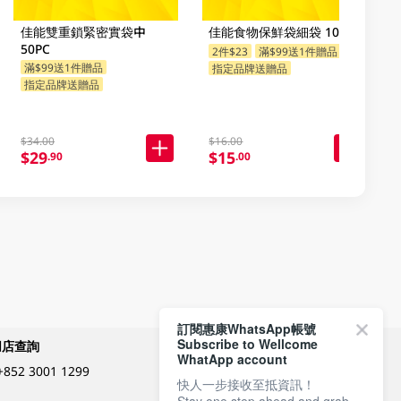
佳能雙重鎖緊密實袋中
佳能食物保鮮袋細袋 100EA
50PC
2件$23
滿$99送1件贈品
滿$99送1件贈品
指定品牌送贈品
指定品牌送贈品
$34.00
$16.00
$29
$15
.90
.00
訂閱惠康WhatsApp帳號
Subscribe to Wellcome
網店查詢
付款方式
WhatApp account
+852 3001 1299
快人一步接收至抵資訊！