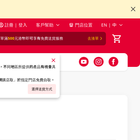
註冊 | 登入
客戶幫助
門店位置
EN | 中
訂單滿
500
元港幣即可享有免費送貨服務
去湊單
，不同地區所提供的產品有機會具
「網購店取」於指定門店免費自取。
選擇送貨方式