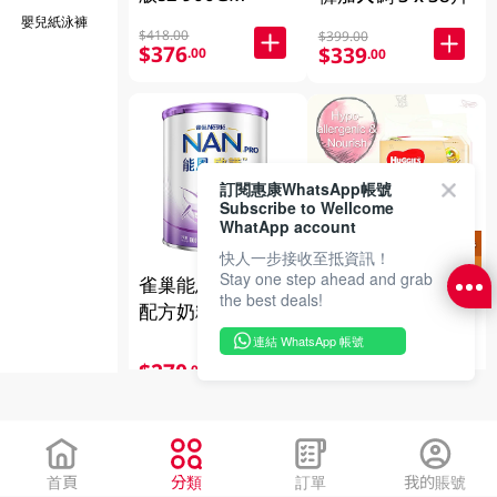
嬰兒紙泳褲
$418.00
$399.00
$376
$339
.00
.00
訂閱惠康WhatsApp帳號
Subscribe to Wellcome
WhatApp account
快人一步接收至抵資訊！
Stay one step ahead and grab
雀巢能恩啟護3號
好奇輕潤柔膚嬰兒
the best deals!
配方奶粉 800GM
濕紙巾 3 X 72PC
連結 WhatsApp 帳號
$270
$71
.00
.50
首頁
分類
訂單
我的賬號