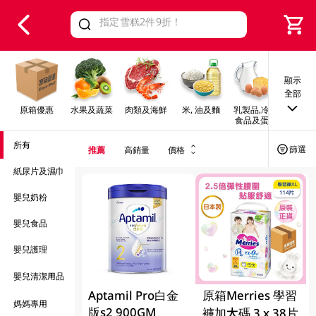
V
alid Until 30 June 2026
顯示
全部
原箱優惠
水果及蔬菜
肉類及海鮮
米, 油及麵
乳製品,冷凍
早餐及
食品及蛋類
所有
篩選
推薦
高銷量
價格
紙尿片及濕巾
嬰兒奶粉
嬰兒食品
嬰兒護理
嬰兒清潔用品
Aptamil Pro白金
原箱Merries 學習
媽媽專用
版s2 900GM
褲加大碼 3 x 38片