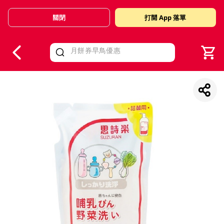
關閉
打開 App 落單
V
alid Until 30 June 2026