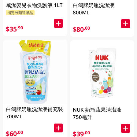
威潔嬰兒衣物洗護液 1LT
白鴿牌奶瓶洗潔液
800ML
指定分類送贈品
$35
.90
$80
.00
白鴿牌奶瓶洗潔液補充裝
NUK 奶瓶蔬果清潔液
700ML
750毫升
$60
.00
$39
.00